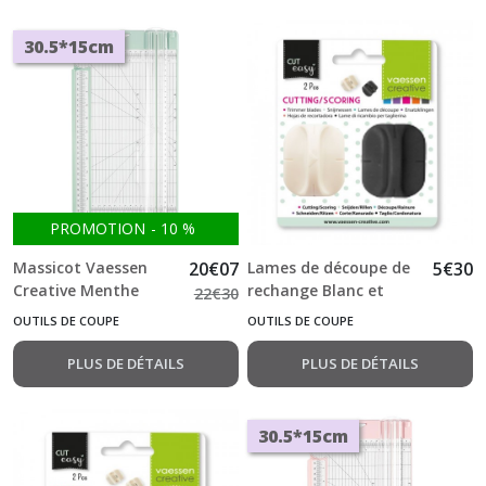
30.5*15cm
PROMOTION
-
10
%
Massicot Vaessen
20
€
07
Lames de découpe de
5
€
30
Creative Menthe
rechange Blanc et
22
€
30
30.5*15cm
rainurage pour
OUTILS DE COUPE
OUTILS DE COUPE
massicot Vaessen
PLUS DE DÉTAILS
PLUS DE DÉTAILS
30.5*15cm