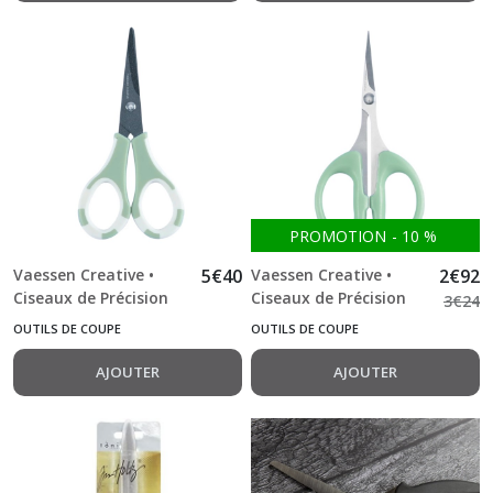
PROMOTION
-
10
%
Vaessen Creative •
5
€
40
Vaessen Creative •
2
€
92
Ciseaux de Précision
Ciseaux de Précision
3
€
24
avec Revêtement
avec Poignée Plastique
OUTILS DE COUPE
OUTILS DE COUPE
Antiadhésif
AJOUTER
AJOUTER