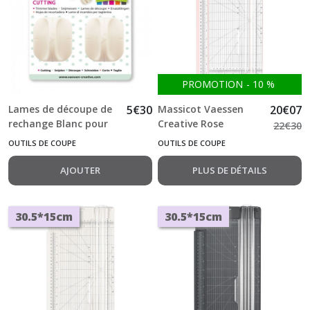
PROMOTION
-
10
%
Lames de découpe de
5
€
30
Massicot Vaessen
20
€
07
rechange Blanc pour
Creative Rose
22
€
30
massicot Vaessen
30.5*15cm
OUTILS DE COUPE
OUTILS DE COUPE
AJOUTER
PLUS DE DÉTAILS
30.5*15cm
30.5*15cm