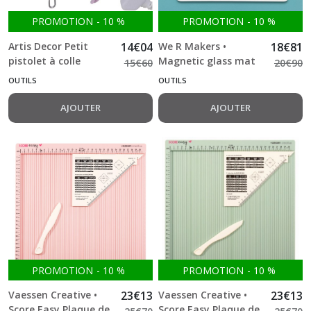
Machines
(3)
PROMOTION
-
10
%
PROMOTION
-
10
%
Artis Decor Petit
14
€
04
We R Makers •
18
€
81
Accessoires
pistolet à colle
Magnetic glass mat
15
€
60
20
€
90
(41)
chaude 7mm
OUTILS
OUTILS
AJOUTER
AJOUTER
Presse
à
tampons
(2)
Crop-
A-
Dile
(4)
PROMOTION
-
10
%
PROMOTION
-
10
%
Pistolet
thermique
Vaessen Creative •
23
€
13
Vaessen Creative •
23
€
13
(3)
Score Easy Plaque de
Score Easy Plaque de