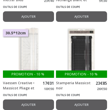
23
€
40
5
€
30
30.5*15cm
rainurage pour
OUTILS DE COUPE
OUTILS DE COUPE
massicot Nienke
Vletter
AJOUTER
AJOUTER
30.5*12cm
PROMOTION
-
10
%
PROMOTION
-
10
%
Vaessen Creative •
17
€
01
Stamperia Massicot
23
€
85
Massicot Pliage et
noir
18
€
90
26
€
50
Coupe 30,5x12cm
OUTILS DE COUPE
OUTILS DE COUPE
Blanc Cassé
AJOUTER
AJOUTER