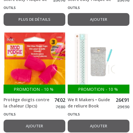
25
€
70
25
€
70
Rainurage CM Rose
Rainurage CM
OUTILS
OUTILS
Tapis
Menthe
de
PLUS DE DÉTAILS
AJOUTER
découpe
(1)
Afficher
les
résultats
PROMOTION
-
10
%
PROMOTION
-
10
%
Protège doigts contre
7
€
02
We R Makers • Guide
26
€
91
la chaleur (3pcs)
de reliure Book
7
€
80
29
€
90
binding guide
OUTILS
OUTILS
AJOUTER
AJOUTER