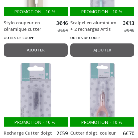
PROMOTION
-
10
%
PROMOTION
-
10
%
Stylo coupeur en
3
€
46
Scalpel en aluminium
3
€
13
céramique cutter
+ 2 recharges Artis
3
€
84
3
€
48
Stamperia
décor -cutter-
OUTILS DE COUPE
OUTILS DE COUPE
AJOUTER
AJOUTER
PROMOTION
-
10
%
PROMOTION
-
10
%
Recharge Cutter doigt
2
€
59
Cutter doigt, couleur
6
€
70