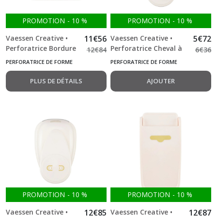
PROMOTION
-
10
%
PROMOTION
-
10
%
Vaessen Creative •
11
€
56
Vaessen Creative •
5
€
72
Perforatrice Bordure
Perforatrice Cheval à
12
€
84
6
€
36
Timbre Grand
Bascule Medium
PERFORATRICE DE FORME
PERFORATRICE DE FORME
PLUS DE DÉTAILS
AJOUTER
PROMOTION
-
10
%
PROMOTION
-
10
%
Vaessen Creative •
12
€
85
Vaessen Creative •
12
€
87