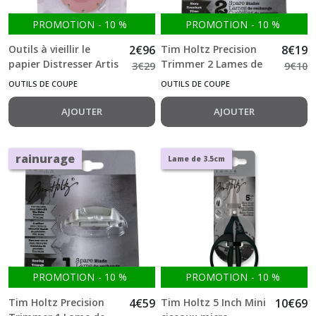
PROMOTION
-
10
%
PROMOTION
-
10
%
Outils à vieillir le
2
€
96
Tim Holtz Precision
8
€
19
papier Distresser Artis
Trimmer 2 Lames de
3
€
29
9
€
10
decor
rechange Cutting
OUTILS DE COUPE
OUTILS DE COUPE
Blade
AJOUTER
AJOUTER
rainurage
Lame de 3.5cm
PROMOTION
-
10
%
PROMOTION
-
10
%
Tim Holtz Precision
4
€
59
Tim Holtz 5 Inch Mini
10
€
69