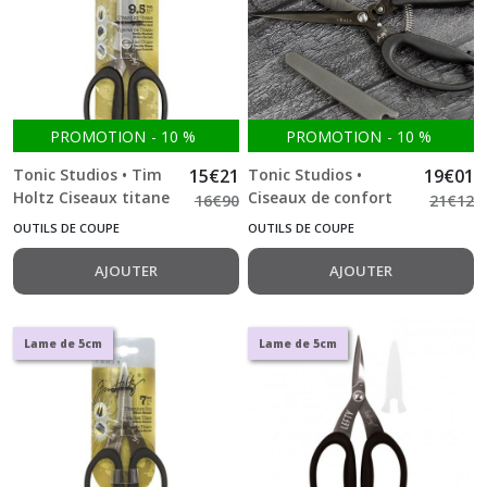
PROMOTION
-
10
%
PROMOTION
-
10
%
Tonic Studios • Tim
15
€
21
Tonic Studios •
19
€
01
Holtz Ciseaux titane
Ciseaux de confort
16
€
90
21
€
12
24cm
24cm titanium Lame
OUTILS DE COUPE
OUTILS DE COUPE
de 9.5 cm environ
AJOUTER
AJOUTER
Lame de 5cm
Lame de 5cm