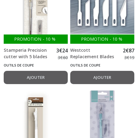
PROMOTION
-
10
%
PROMOTION
-
10
%
Stamperia Precision
3
€
24
Westcott
2
€
87
cutter with 5 blades
Replacement Blades
3
€
60
3
€
19
Craft Cutter Set (6pcs)
OUTILS DE COUPE
OUTILS DE COUPE
AJOUTER
AJOUTER