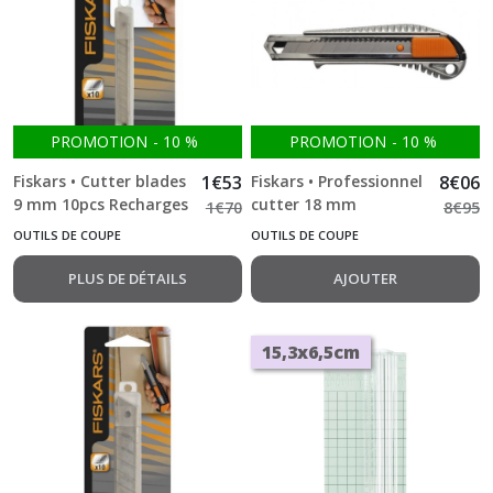
PROMOTION
-
10
%
PROMOTION
-
10
%
Fiskars • Cutter blades
1
€
53
Fiskars • Professionnel
8
€
06
9 mm 10pcs Recharges
cutter 18 mm
1
€
70
8
€
95
OUTILS DE COUPE
OUTILS DE COUPE
PLUS DE DÉTAILS
AJOUTER
15,3x6,5cm