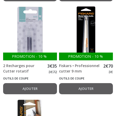
PROMOTION
-
10
%
PROMOTION
-
10
%
2 Recharges pour
3
€
35
Fiskars • Professionnel
2
€
70
Cutter rotatif
cutter 9 mm
3
€
72
3
€
OUTILS DE COUPE
OUTILS DE COUPE
AJOUTER
AJOUTER