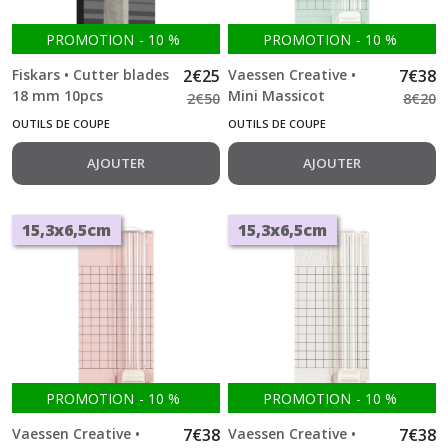
PROMOTION
-
10
%
PROMOTION
-
10
%
Fiskars • Cutter blades
2
€
25
Vaessen Creative •
7
€
38
18 mm 10pcs
Mini Massicot
2
€
50
8
€
20
Recharges
15,3x6,5cm Menthe
OUTILS DE COUPE
OUTILS DE COUPE
AJOUTER
AJOUTER
15,3x6,5cm
15,3x6,5cm
PROMOTION
-
10
%
PROMOTION
-
10
%
Vaessen Creative •
7
€
38
Vaessen Creative •
7
€
38