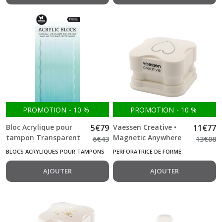
PROMOTION
-
10
%
PROMOTION
-
10
%
Bloc Acrylique pour
5
€
79
Vaessen Creative •
11
€
77
tampon Transparent
Magnetic Anywhere
6
€
43
13
€
08
et Cling 15*7 cm
Perforatrice 3D
BLOCS ACRYLIQUES POUR TAMPONS
PERFORATRICE DE FORME
Studio Light
Coeur 3x3,4cm
AJOUTER
AJOUTER