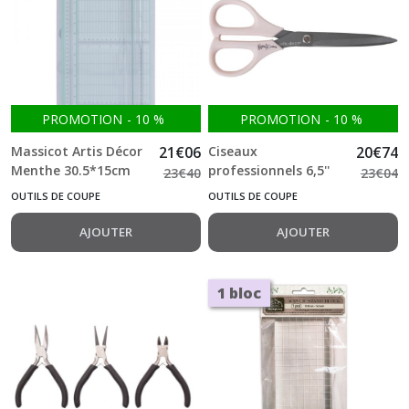
PROMOTION
-
10
%
PROMOTION
-
10
%
Massicot Artis Décor
21
€
06
Ciseaux
20
€
74
Menthe 30.5*15cm
professionnels 6,5''
23
€
40
23
€
04
Artis Decor par
OUTILS DE COUPE
OUTILS DE COUPE
Johanna Rivero
AJOUTER
AJOUTER
1 bloc