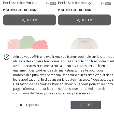
Perforatrice Porte-
Perforatrice Heavy-
14
€
28
14
€
30
Boucles d'Oreilles
Duty Eurolock
PERFORATRICE DE FORME
PERFORATRICE DE FORME
Jumbo
AJOUTER
AJOUTER
Afin de vous offrir une expérience utilisateur optimale sur le site, nous
utilisons des cookies fonctionnels qui assurent le bon fonctionnement
de nos services et en mesurent l’audience. Certains tiers utilisent
également des cookies de suivi marketing sur le site pour vous
montrer des publicités personnalisées sur d’autres sites Web et dans
PROMOTION
-
10
%
PROMOTION
-
10
%
leurs applications. En cliquant sur le bouton “J’accepte” vous acceptez
l’utilisation de ces cookies. Pour en savoir plus, vous pouvez lire notre
Vaessen Creative • 3-
13
€
07
Vaessen Creative •
5
€
72
page
“Informations sur les cookies”
ainsi que notre
“Politique de
confidentialité“
. Vous pouvez ajuster vos préférences
ici
.
in-1 Perforatrice Coin
Perforatrice Feuille
14
€
52
6
€
36
Photo 17-18-20mm
d'érable Medium
PERFORATRICE DE FORME
PERFORATRICE DE FORME
je n'accepte pas
J'ACCEPTE
AJOUTER
AJOUTER