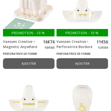
PROMOTION
-
10
%
PROMOTION
-
10
%
Vaessen Creative •
16
€
74
Vaessen Creative •
11
€
56
Magnetic Anywhere
Perforatrice Bordure
18
€
60
12
€
84
Perforatrice Étoiles
Points Festonnés
PERFORATRICE DE FORME
PERFORATRICE DE FORME
3,8x3,8cm
AJOUTER
AJOUTER