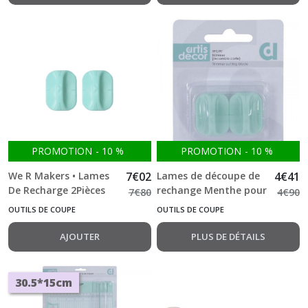
PROMOTION
-
10
%
PROMOTION
-
10
%
We R Makers • Lames
7
€
02
Lames de découpe de
4
€
41
De Recharge 2Pièces
rechange Menthe pour
7
€
80
4
€
90
massicot Artis décor
OUTILS DE COUPE
OUTILS DE COUPE
AJOUTER
PLUS DE DÉTAILS
30.5*15cm