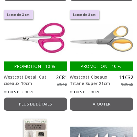
Lame de 3 cm
Lame de 8 cm
PROMOTION
-
10
%
PROMOTION
-
10
%
Westcott Detail Cut
2
€
81
Westcott Ciseaux
11
€
32
ciseaux 10cm
Titane Super 21cm
3
€
12
12
€
58
OUTILS DE COUPE
OUTILS DE COUPE
PLUS DE DÉTAILS
AJOUTER