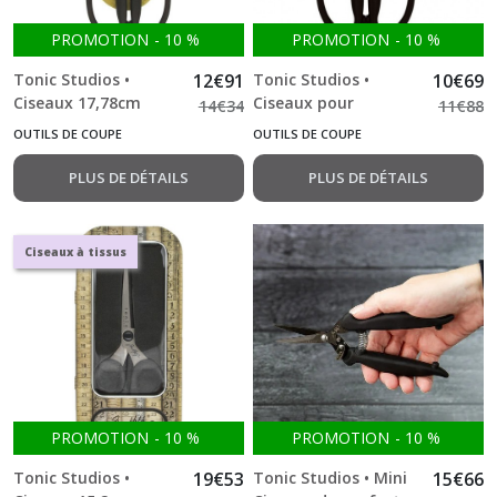
PROMOTION
-
10
%
PROMOTION
-
10
%
Tonic Studios •
12
€
91
Tonic Studios •
10
€
69
Ciseaux 17,78cm
Ciseaux pour
14
€
34
11
€
88
titanium
Gaucher 17,78cm
OUTILS DE COUPE
OUTILS DE COUPE
titanium
PLUS DE DÉTAILS
PLUS DE DÉTAILS
Ciseaux à tissus
PROMOTION
-
10
%
PROMOTION
-
10
%
Tonic Studios •
19
€
53
Tonic Studios • Mini
15
€
66