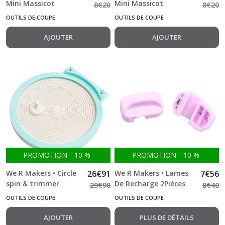
Mini Massicot
Mini Massicot
8
€
20
8
€
20
15,3x6,5cm Rose
15,3x6,5cm Blanc
OUTILS DE COUPE
OUTILS DE COUPE
Cassé
AJOUTER
AJOUTER
PROMOTION
-
10
%
PROMOTION
-
10
%
We R Makers • Circle
26
€
91
We R Makers • Lames
7
€
56
spin & trimmer
De Recharge 2Pièces
29
€
90
8
€
40
Trim & Score Board
OUTILS DE COUPE
OUTILS DE COUPE
AJOUTER
PLUS DE DÉTAILS