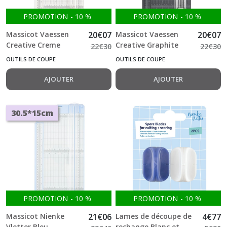
PROMOTION
-
10
%
PROMOTION
-
10
%
Massicot Vaessen
20
€
07
Massicot Vaessen
20
€
07
Creative Creme
Creative Graphite
22
€
30
22
€
30
30.5*15cm
30.5*15cm
OUTILS DE COUPE
OUTILS DE COUPE
AJOUTER
AJOUTER
30.5*15cm
PROMOTION
-
10
%
PROMOTION
-
10
%
Massicot Nienke
21
€
06
Lames de découpe de
4
€
77
Vletter Bleu
rechange Blanc et