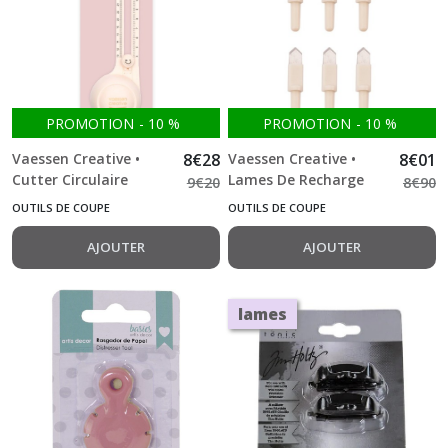
PROMOTION
-
10
%
PROMOTION
-
10
%
Vaessen Creative •
8
€
28
Vaessen Creative •
8
€
01
Cutter Circulaire
Lames De Recharge
9
€
20
8
€
90
Ø32cm 3 Lames de
Pour cutter circulaire 6
OUTILS DE COUPE
OUTILS DE COUPE
Rechange incluses
Pièces
AJOUTER
AJOUTER
lames