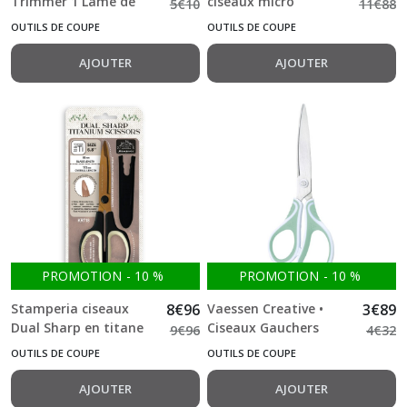
Trimmer 1 Lame de
ciseaux micro
5
€
10
11
€
88
rainurage Spare
dentelés
OUTILS DE COUPE
OUTILS DE COUPE
Scoring Blade
AJOUTER
AJOUTER
PROMOTION
-
10
%
PROMOTION
-
10
%
Stamperia ciseaux
8
€
96
Vaessen Creative •
3
€
89
Dual Sharp en titane
Ciseaux Gauchers
9
€
96
4
€
32
6,8"
OUTILS DE COUPE
OUTILS DE COUPE
AJOUTER
AJOUTER