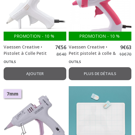
(6)
Perforatrice
de
forme
PROMOTION
-
10
%
PROMOTION
-
10
%
(52)
Vaessen Creative •
7
€
56
Vaessen Creative •
9
€
63
Pistolet à Colle Petit
Petit pistolet à colle &
8
€
40
10
€
70
Plioirs
10 bâtons de colle
(13)
OUTILS
OUTILS
7mm
AJOUTER
PLUS DE DÉTAILS
Punch
board
(2)
7mm
Accessoires
machines
(4)