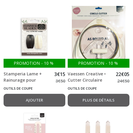
PROMOTION
-
10
%
PROMOTION
-
10
%
Stamperia Lame +
3
€
15
Vaessen Creative •
22
€
05
Rainurage pour
Cutter Circulaire
3
€
50
24
€
50
Massicot noir
Blanc et Or Ø15cm 3
OUTILS DE COUPE
OUTILS DE COUPE
Lames de Rechange
incluses
AJOUTER
PLUS DE DÉTAILS