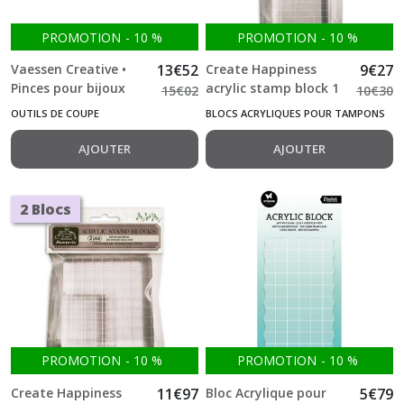
PROMOTION
-
10
%
PROMOTION
-
10
%
Vaessen Creative •
13
€
52
Create Happiness
9
€
27
Pinces pour bijoux
acrylic stamp block 1
15
€
02
10
€
30
no.1
pc cm 18x8 Stamperia
OUTILS DE COUPE
BLOCS ACRYLIQUES POUR TAMPONS
AJOUTER
AJOUTER
2 Blocs
PROMOTION
-
10
%
PROMOTION
-
10
%
Create Happiness
11
€
97
Bloc Acrylique pour
5
€
79