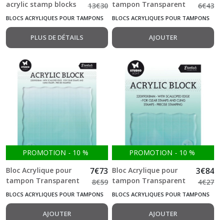
acrylic stamp blocks
tampon Transparent
13
€
30
6
€
43
2 pcs cm 5x5 - 9x9
et Cling 6*11 cm
BLOCS ACRYLIQUES POUR TAMPONS
BLOCS ACRYLIQUES POUR TAMPONS
Stamperia
Studio Light
PLUS DE DÉTAILS
AJOUTER
PROMOTION
-
10
%
PROMOTION
-
10
%
Bloc Acrylique pour
7
€
73
Bloc Acrylique pour
3
€
84
tampon Transparent
tampon Transparent
8
€
59
4
€
27
et Cling 12*12 cm
et Cling 5*8 cm Studio
BLOCS ACRYLIQUES POUR TAMPONS
BLOCS ACRYLIQUES POUR TAMPONS
Studio Light
Light
AJOUTER
AJOUTER