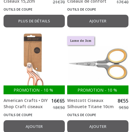
Ciseaux 15,2cm
Ciseaux de confort
21
€
70
17
€
40
titanium Lame de 6
17cm titanium Lame
OUTILS DE COUPE
OUTILS DE COUPE
cm
de 4.2 cm
PLUS DE DÉTAILS
AJOUTER
Lame de 3cm
PROMOTION
-
10
%
PROMOTION
-
10
%
American Crafts • DIY
16
€
65
Westcott Ciseaux
8
€
55
Shop Craft ciseaux
Silhouete Titane 10cm
18
€
50
9
€
50
Rose Gold 20cm
OUTILS DE COUPE
OUTILS DE COUPE
AJOUTER
AJOUTER