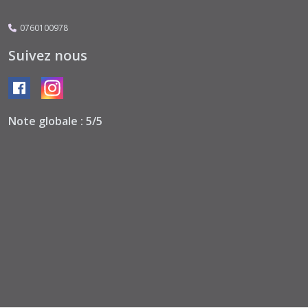
Blue
(5)
0760100978
Suivez nous
Enchanted
Land
(4)
Note globale : 5/5
Engine
of
the
Future
(1)
Esprit
de
Voyage
(9)
Farmhouse
Garden