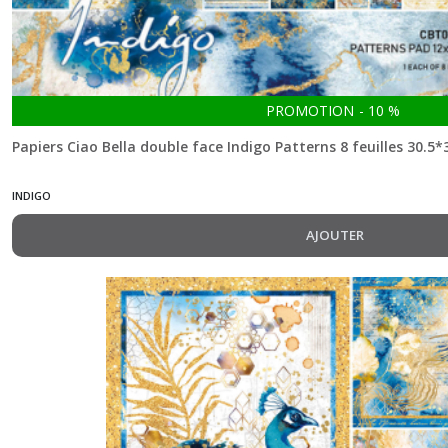
An
artist
journey
(6)
PROMOTION
-
10
%
Papiers Ciao Bella double face Indigo Patterns 8 feuilles 30.5*
Aesop's
Fables
INDIGO
(5)
AJOUTER
Always
&
Forever
(8)
Artemis
(8)