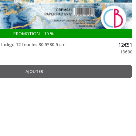
PROMOTION
-
10
%
 Indigo 12 feuilles 30.5*30.5 cm
12
€
51
13
€
90
AJOUTER