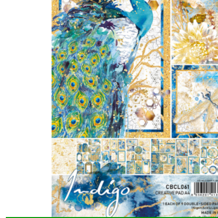
Blessing
Day
(5)
Blue
Note
(4)
Blooming
(2)
Bohemian
burgundy
(5)
Book
Lovers
(7)