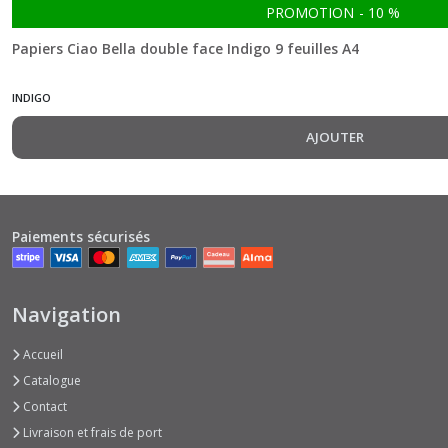
PROMOTION
-
10
%
Cabinet
of
Papiers Ciao Bella double face Indigo 9 feuilles A4
curiosities
(12)
INDIGO
Celestial
AJOUTER
(11)
Chocolate
Wanderlust
Paiements sécurisés
(5)
Christmas
Navigation
Vibes
(1)
Accueil
Catalogue
Coral
Contact
Reef
Livraison et frais de port
(5)