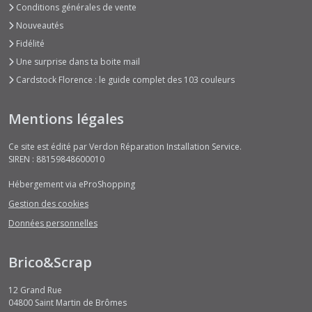
Conditions générales de vente
Nouveautés
Courtly
Fidélité
Love
(5)
Une surprise dans ta boite mail
Cardstock Florence : le guide complet des 103 couleurs
Cygne
Noir
Mentions légales
(3)
Ce site est édité par Verdon Réparation Installation Service.
SIREN : 88159848600010
Dreamland
(2)
Hébergement via eProShopping
Gestion des cookies
Eastern
Données personnelles
Journey
(10)
Brico&Scrap
Elegance
12 Grand Rue
of
04800
Saint Martin de Brômes