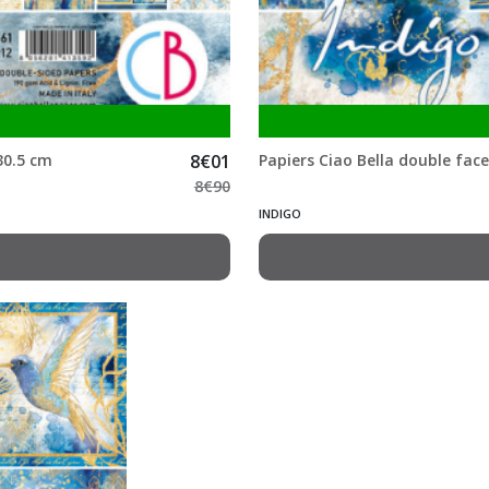
30.5 cm
8
€
01
Papiers Ciao Bella double face
8
€
90
INDIGO