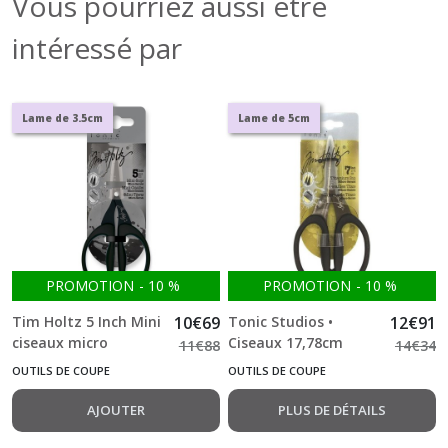
Vous pourriez aussi être
intéressé par
Lame de 3.5cm
Lame de 5cm
PROMOTION
-
10
%
PROMOTION
-
10
%
Tim Holtz 5 Inch Mini
10
€
69
Tonic Studios •
12
€
91
ciseaux micro
Ciseaux 17,78cm
11
€
88
14
€
34
dentelés
titanium
OUTILS DE COUPE
OUTILS DE COUPE
AJOUTER
PLUS DE DÉTAILS