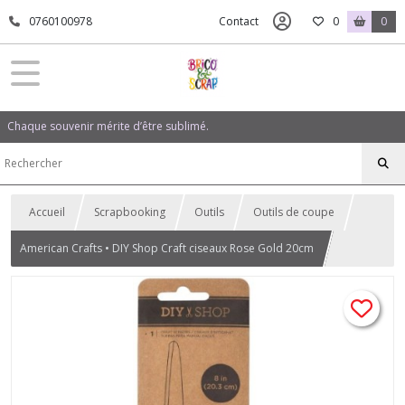
0760100978
Contact
0
0
Chaque souvenir mérite d’être sublimé.
Accueil
Scrapbooking
Outils
Outils de coupe
American Crafts • DIY Shop Craft ciseaux Rose Gold 20cm