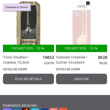
Ciseaux à tissus
PROMOTION
-
10
%
PROMOTION
-
10
%
Tonic Studios •
19
€
53
Vaessen Creative •
8
€
28
Ciseaux 15,2cm
Cutter Circulaire
21
€
70
9
€
20
titanium Lame de 6
Ø32cm 3 Lames de
OUTILS DE COUPE
OUTILS DE COUPE
cm
Rechange incluses
PLUS DE DÉTAILS
AJOUTER
Paiements sécurisés