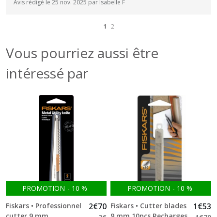
Avis rédigé le 25 nov. 2025 par Isabelle F
1
2
Vous pourriez aussi être
intéressé par
PROMOTION
-
10
%
PROMOTION
-
10
%
Fiskars • Professionnel
2
€
70
Fiskars • Cutter blades
1
€
53
cutter 9 mm
9 mm 10pcs Recharges