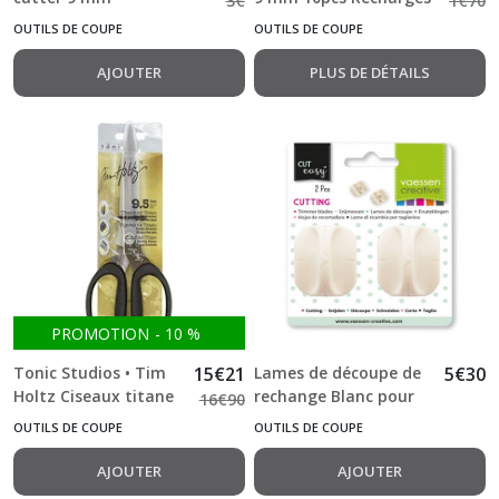
3
€
1
€
70
OUTILS DE COUPE
OUTILS DE COUPE
AJOUTER
PLUS DE DÉTAILS
PROMOTION
-
10
%
Tonic Studios • Tim
15
€
21
Lames de découpe de
5
€
30
Holtz Ciseaux titane
rechange Blanc pour
16
€
90
24cm
massicot Vaessen
OUTILS DE COUPE
OUTILS DE COUPE
AJOUTER
AJOUTER