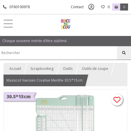
0760100978
Contact
0
0
Chaque souvenir mérite d’être sublimé.
Accueil
Scrapbooking
Outils
Outils de coupe
Massicot Vaessen Creative Menthe 30.5*15cm
30.5*15cm