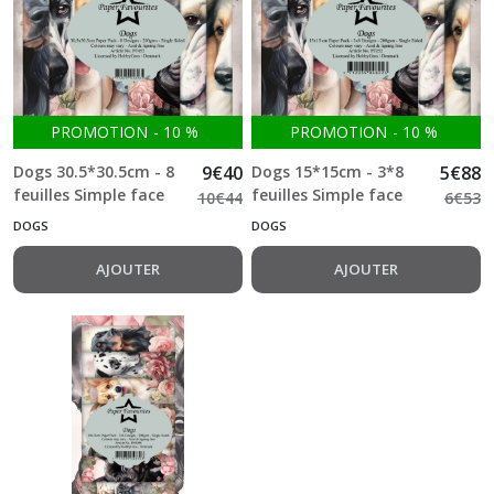
(2)
Halloween
(1)
PROMOTION
-
10
%
PROMOTION
-
10
%
Cats
Dogs 30.5*30.5cm - 8
9
€
40
Dogs 15*15cm - 3*8
5
€
88
(3)
feuilles Simple face
feuilles Simple face
10
€
44
6
€
53
200g Paper Favourites
200g Paper Favourites
DOGS
DOGS
Dogs
(3)
AJOUTER
AJOUTER
Happy
Birthday
(3)
Pirates
(5)