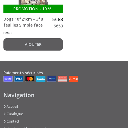
Beautiful
PROMOTION
-
10
%
Moments
(3)
Dogs 10*21cm - 3*8
5
€
88
feuilles Simple face
6
€
53
200g Paper Favourites
DOGS
Christmas
Time
(2)
AJOUTER
Afficher
les
Paiements sécurisés
résultats
Navigation
Accueil
Catalogue
Contact