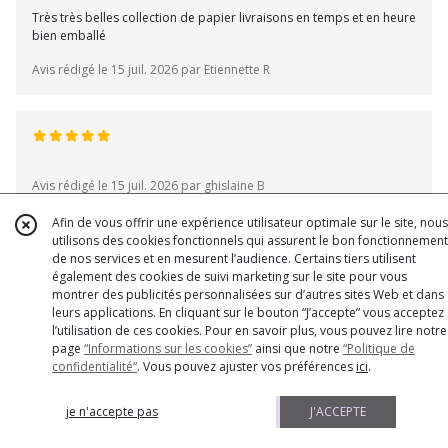
Très très belles collection de papier livraisons en temps et en heure
bien emballé
Avis rédigé le 15 juil. 2026 par Etiennette R
Avis rédigé le 15 juil. 2026 par ghislaine B
Afin de vous offrir une expérience utilisateur optimale sur le site, nous
utilisons des cookies fonctionnels qui assurent le bon fonctionnement
de nos services et en mesurent l’audience. Certains tiers utilisent
également des cookies de suivi marketing sur le site pour vous
Les délais de livraison sont trop longs, en temps normal, une
montrer des publicités personnalisées sur d’autres sites Web et dans
semaine à partir de l'expédition et quand le marchand fait une
leurs applications. En cliquant sur le bouton “J’accepte” vous acceptez
erreur d'articles c'est encore plus long. 15 jours et je n'ai toujours
l’utilisation de ces cookies. Pour en savoir plus, vous pouvez lire notre
pas ma commande. Le point positif c'est que le marchand est
page
“Informations sur les cookies”
ainsi que notre
“Politique de
réactif à partir du moment où vous lui signalez le problème.
confidentialité“
. Vous pouvez ajuster vos préférences
ici
.
Avis rédigé le 15 juil. 2026 par Edith B
je n'accepte pas
J'ACCEPTE