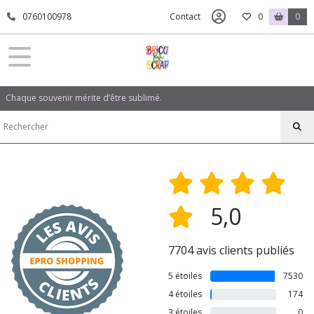
0760100978
Contact
0
0
Chaque souvenir mérite d’être sublimé.
5,0
7704 avis clients publiés
5 étoiles
7530
4 étoiles
174
3 étoiles
0