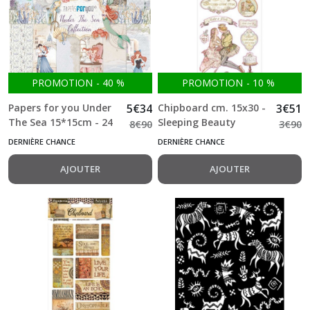
PROMOTION
-
40
%
PROMOTION
-
10
%
Papers for you Under
5
€
34
Chipboard cm. 15x30 -
3
€
51
The Sea 15*15cm - 24
Sleeping Beauty
8
€
90
3
€
90
feuilles double face
Stamperia
DERNIÈRE CHANCE
DERNIÈRE CHANCE
180g
AJOUTER
AJOUTER