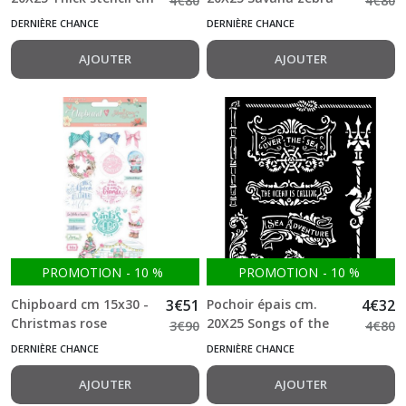
4
€
80
4
€
80
20X25 - Savana rhino
pattern stamperia
DERNIÈRE CHANCE
DERNIÈRE CHANCE
stamperia
AJOUTER
AJOUTER
PROMOTION
-
10
%
PROMOTION
-
10
%
Chipboard cm 15x30 -
3
€
51
Pochoir épais cm.
4
€
32
Christmas rose
20X25 Songs of the
3
€
90
4
€
80
Stamperia
Sea plates and trident
DERNIÈRE CHANCE
DERNIÈRE CHANCE
Stamperia
AJOUTER
AJOUTER