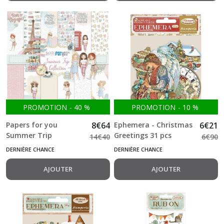
PROMOTION
-
40
%
PROMOTION
-
10
%
Papers for you
8
€
64
Ephemera - Christmas
6
€
21
Summer Trip
Greetings 31 pcs
14
€
40
6
€
90
30.5*30.5cm - 12
Stamperia
DERNIÈRE CHANCE
DERNIÈRE CHANCE
feuilles double face
180g
AJOUTER
AJOUTER