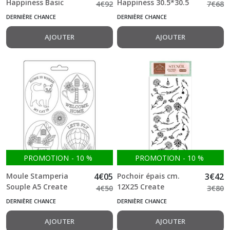
Happiness Basic
Happiness 30.5*30.5
4
€
92
7
€
68
15.2*20.3 cm double
cm double Face Bloc 6
DERNIÈRE CHANCE
DERNIÈRE CHANCE
Face Bloc 2*6 feuilles
feuilles (12"X12")
(6"X8")
AJOUTER
AJOUTER
PROMOTION
-
10
%
PROMOTION
-
10
%
Moule Stamperia
4
€
05
Pochoir épais cm.
3
€
42
Souple A5 Create
12X25 Create
4
€
50
3
€
80
Happiness Welcome
Happiness Welcome
DERNIÈRE CHANCE
DERNIÈRE CHANCE
Home, plates
Home flowers
Stamperia
AJOUTER
AJOUTER