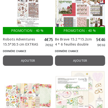
PROMOTION
-
40
%
PROMOTION
-
40
%
Robots Adventures
4
€
75
Be Brave 15.2 *15.2cm
5
€
46
15.5*30.5 cm EXTRAS
4 * 6 feuilles double
7
€
92
9
€
10
SET Robots Bloc 12
Memory Place
DERNIÈRE CHANCE
DERNIÈRE CHANCE
feuilles double +1 f
Craft o Clock
AJOUTER
AJOUTER