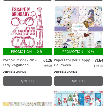
PROMOTION
-
10
%
PROMOTION
-
40
%
Pochoir 21x29,7 cm -
6
€
26
Papers for you Happy
8
€
64
Lady Vagabond
Halloween
6
€
96
14
€
40
escape the ordinary
20.3*20.3cm - 20
DERNIÈRE CHANCE
DERNIÈRE CHANCE
stamperia
feuilles double face
180g
AJOUTER
AJOUTER