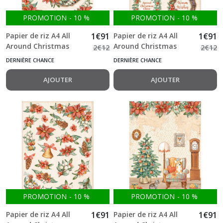
PROMOTION
-
10
%
PROMOTION
-
10
%
Papier de riz A4 All
1
€
91
Papier de riz A4 All
1
€
91
Around Christmas
Around Christmas
2
€
12
2
€
12
Garland with Cat
Garlands Stamperia
DERNIÈRE CHANCE
DERNIÈRE CHANCE
Stamperia
AJOUTER
AJOUTER
PROMOTION
-
10
%
PROMOTION
-
10
%
Papier de riz A4 All
1
€
91
Papier de riz A4 All
1
€
91