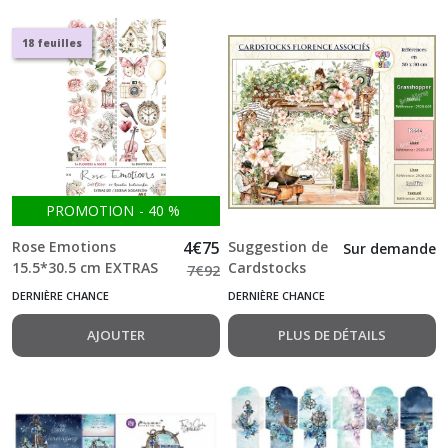
18 feuilles
PROMOTION
-
40
%
Rose Emotions
4
€
75
Suggestion de
Sur demande
15.5*30.5 cm EXTRAS
Cardstocks
7
€
92
SET MIX double Face
Florence Music
DERNIÈRE CHANCE
DERNIÈRE CHANCE
Bloc 1*18 feuilles
Garden
double +1 f Craft o
AJOUTER
PLUS DE DÉTAILS
Clock