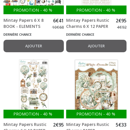
PROMOTION
-
40
%
PROMOTION
-
40
%
Mintay Papers 6 X 8
6
€
41
Mintay Papers Rustic
2
€
95
BOOK - ELEMENTS
Charms 6 X 12 PAPER
10
€
68
4
€
92
FOR PRECISE CUTTING
STICKERS - RUSTIC
DERNIÈRE CHANCE
DERNIÈRE CHANCE
- SPORTS
CHARMS - WORDS
AJOUTER
AJOUTER
PROMOTION
-
40
%
PROMOTION
-
40
%
Mintay Papers Rustic
2
€
95
Mintay Papers Rustic
5
€
33