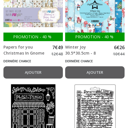
PROMOTION
-
40
%
PROMOTION
-
40
%
Papers for you
7
€
49
Winter Joy
6
€
26
Christmas In Gnome
30.5*30.5cm - 8
12
€
48
10
€
44
Forest Vellum Paper
feuilles Simple face
DERNIÈRE CHANCE
DERNIÈRE CHANCE
Pack (6pcs)
200g Paper Favourites
AJOUTER
AJOUTER