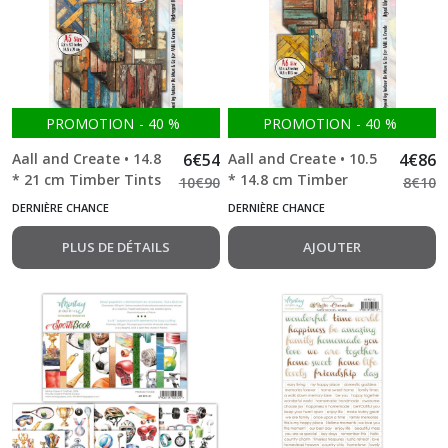
PROMOTION
-
40
%
PROMOTION
-
40
%
Aall and Create • 14.8
6
€
54
Aall and Create • 10.5
4
€
86
* 21 cm Timber Tints
* 14.8 cm Timber
10
€
90
8
€
10
A5 Distressed Dreams
Tints A6 Aged
DERNIÈRE CHANCE
DERNIÈRE CHANCE
10 feuilles double
Elegance 10 feuilles
face
double face
PLUS DE DÉTAILS
AJOUTER