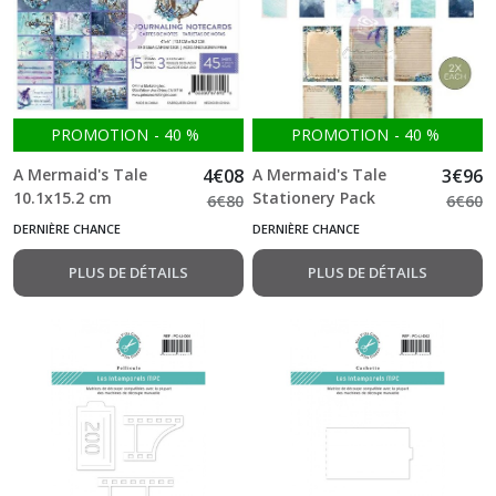
PROMOTION
-
40
%
PROMOTION
-
40
%
A Mermaid's Tale
4
€
08
A Mermaid's Tale
3
€
96
10.1x15.2 cm
Stationery Pack
6
€
80
6
€
60
Journaling Cards 45
(12+12pcs) Prima
DERNIÈRE CHANCE
DERNIÈRE CHANCE
feuilles Prima
Marketing
Marketing
PLUS DE DÉTAILS
PLUS DE DÉTAILS