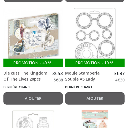
PROMOTION
-
40
%
PROMOTION
-
10
%
Die cuts The Kingdom
3
€
53
Moule Stamperia
3
€
87
Of The Elves 20pcs
Souple A5 Lady
5
€
88
4
€
30
Papers for you
Vagabond Lifestyle
DERNIÈRE CHANCE
DERNIÈRE CHANCE
goggles
AJOUTER
AJOUTER