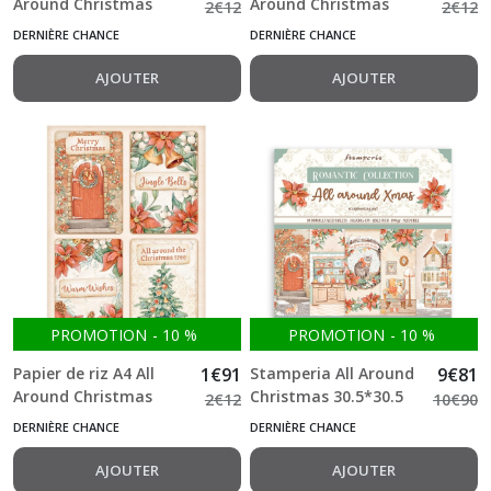
Around Christmas
Around Christmas
2
€
12
2
€
12
Poinsettia and Bells
Sweet Room
DERNIÈRE CHANCE
DERNIÈRE CHANCE
Stamperia
Stamperia
AJOUTER
AJOUTER
PROMOTION
-
10
%
PROMOTION
-
10
%
Papier de riz A4 All
1
€
91
Stamperia All Around
9
€
81
Around Christmas
Christmas 30.5*30.5
2
€
12
10
€
90
Cards Stamperia
cm double Face Bloc
DERNIÈRE CHANCE
DERNIÈRE CHANCE
10 feuilles (12"X12")
AJOUTER
AJOUTER