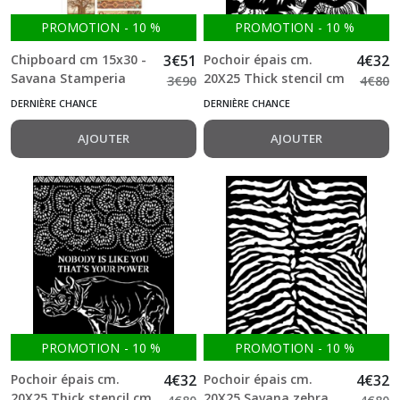
PROMOTION
-
10
%
PROMOTION
-
10
%
Chipboard cm 15x30 -
3
€
51
Pochoir épais cm.
4
€
32
Savana Stamperia
20X25 Thick stencil cm
3
€
90
4
€
80
20X25 - Savana grafiti
DERNIÈRE CHANCE
DERNIÈRE CHANCE
stamperia
AJOUTER
AJOUTER
PROMOTION
-
10
%
PROMOTION
-
10
%
Pochoir épais cm.
4
€
32
Pochoir épais cm.
4
€
32
20X25 Thick stencil cm
20X25 Savana zebra