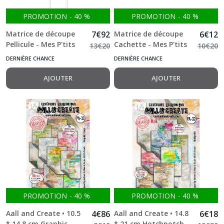
PROMOTION
-
40
%
PROMOTION
-
40
%
Matrice de découpe
7
€
92
Matrice de découpe
6
€
12
Pellicule - Mes P'tits
Cachette - Mes P'tits
13
€
20
10
€
20
Ciseaux
Ciseaux
DERNIÈRE CHANCE
DERNIÈRE CHANCE
AJOUTER
AJOUTER
PROMOTION
-
40
%
PROMOTION
-
40
%
Aall and Create • 10.5
4
€
86
Aall and Create • 14.8
6
€
18
* 14.8 cm Graphic
* 21 cm Hotchpotch