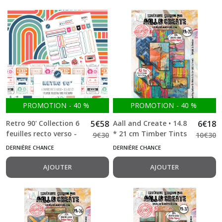
PROMOTION
-
40
%
PROMOTION
-
40
%
Retro 90' Collection 6
5
€
58
Aall and Create • 14.8
6
€
18
feuilles recto verso -
* 21 cm Timber Tints
9
€
30
10
€
30
Mes Ptits Ciseaux 30.5
A5 Bright & Broken 10
DERNIÈRE CHANCE
DERNIÈRE CHANCE
* 30.5cm
feuilles double face
AJOUTER
AJOUTER