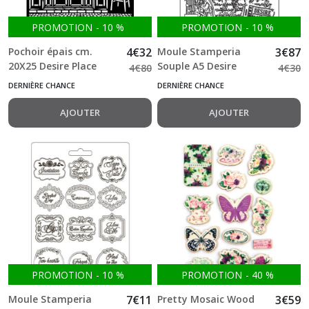
PROMOTION
-
10
%
PROMOTION
-
10
%
Pochoir épais cm.
4
€
32
Moule Stamperia
3
€
87
20X25 Desire Place
Souple A5 Desire
4
€
80
4
€
30
Tango Stamperia
guitar
DERNIÈRE CHANCE
DERNIÈRE CHANCE
AJOUTER
AJOUTER
PROMOTION
-
10
%
PROMOTION
-
40
%
Moule Stamperia
7
€
11
Pretty Mosaic Wood
3
€
59