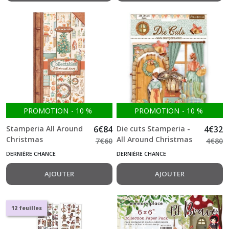
PROMOTION
-
10
%
PROMOTION
-
10
%
Stamperia All Around
6
€
84
Die cuts Stamperia -
4
€
32
Christmas
All Around Christmas
7
€
60
4
€
80
Collectables 15.5*30.5
55pcs
DERNIÈRE CHANCE
DERNIÈRE CHANCE
cm Simple Face Bloc 10
feuilles (6"X12")
AJOUTER
AJOUTER
12 feuilles