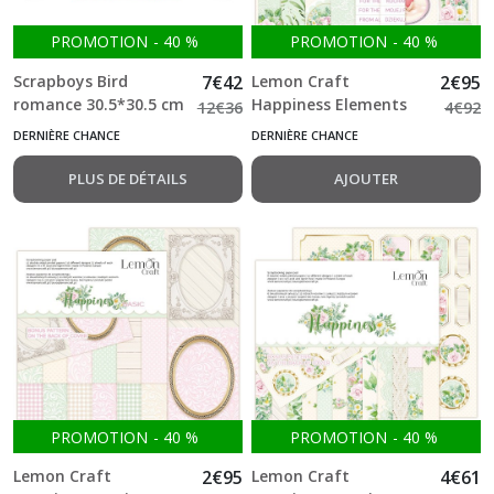
PROMOTION
-
40
%
PROMOTION
-
40
%
Scrapboys Bird
7
€
42
Lemon Craft
2
€
95
romance 30.5*30.5 cm
Happiness Elements
12
€
36
4
€
92
double Face Bloc 12
15.2*20.3 cm double
DERNIÈRE CHANCE
DERNIÈRE CHANCE
feuilles (12"X12")
Face Bloc 2*6 feuilles
(6"X8")
PLUS DE DÉTAILS
AJOUTER
PROMOTION
-
40
%
PROMOTION
-
40
%
Lemon Craft
2
€
95
Lemon Craft
4
€
61