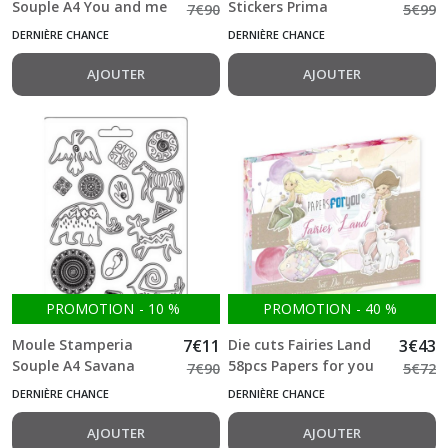
Souple A4 You and me
Stickers Prima
7
€
90
5
€
99
plates
Marketing
DERNIÈRE CHANCE
DERNIÈRE CHANCE
AJOUTER
AJOUTER
PROMOTION
-
10
%
PROMOTION
-
40
%
Moule Stamperia
7
€
11
Die cuts Fairies Land
3
€
43
Souple A4 Savana
58pcs Papers for you
7
€
90
5
€
72
grafiti
DERNIÈRE CHANCE
DERNIÈRE CHANCE
AJOUTER
AJOUTER