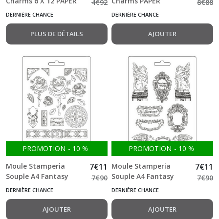
Charms 6 X 12 PAPER
Charms PAPER
4
€
92
8
€
88
STICKERS - RUSTIC
Elements 27pcs
DERNIÈRE CHANCE
DERNIÈRE CHANCE
CHARMS - ELEMENTS
PLUS DE DÉTAILS
AJOUTER
PROMOTION
-
10
%
PROMOTION
-
10
%
Moule Stamperia
7
€
11
Moule Stamperia
7
€
11
Souple A4 Fantasy
Souple A4 Fantasy
7
€
90
7
€
90
World ROSE AND
World ELEMENTS
DERNIÈRE CHANCE
DERNIÈRE CHANCE
BORDERS
AJOUTER
AJOUTER