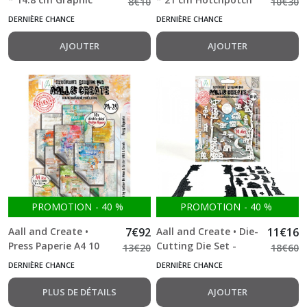
8
€
10
10
€
30
Grace A6 10 feuilles
A5 10 feuilles double
DERNIÈRE CHANCE
DERNIÈRE CHANCE
double face
face
AJOUTER
AJOUTER
PROMOTION
-
40
%
PROMOTION
-
40
%
Aall and Create •
7
€
92
Aall and Create • Die-
11
€
16
Press Paperie A4 10
Cutting Die Set -
13
€
20
18
€
60
feuilles double face
House Huddle
DERNIÈRE CHANCE
DERNIÈRE CHANCE
PLUS DE DÉTAILS
AJOUTER