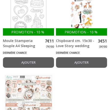
PROMOTION
-
10
%
PROMOTION
-
10
%
Moule Stamperia
7
€
11
Chipboard cm. 15x30 -
3
€
51
Souple A4 Sleeping
Love Story wedding
7
€
90
3
€
90
Beauty castle and
subjects Stamperia
DERNIÈRE CHANCE
DERNIÈRE CHANCE
cake
AJOUTER
AJOUTER