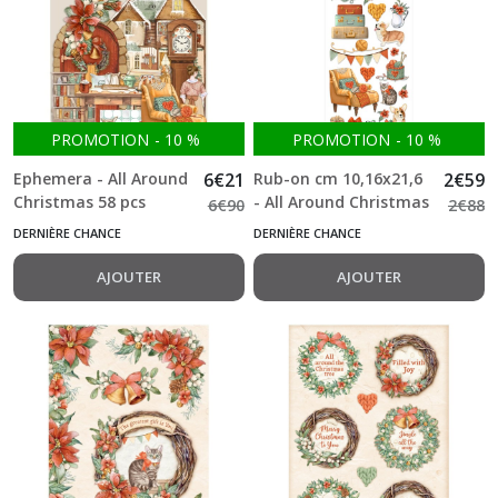
PROMOTION
-
10
%
PROMOTION
-
10
%
Ephemera - All Around
6
€
21
Rub-on cm 10,16x21,6
2
€
59
Christmas 58 pcs
- All Around Christmas
6
€
90
2
€
88
Stamperia
Suitcases Stamperia
DERNIÈRE CHANCE
DERNIÈRE CHANCE
AJOUTER
AJOUTER