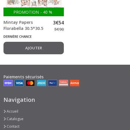
PROMOTION
-
40
%
Mintay Papers
3
€
54
Florabella 30.5*30.5
5
€
90
cm - CARDBOARD
DERNIÈRE CHANCE
STICKERS
AJOUTER
Paiements sécurisés
Navigation
Accueil
Catalogue
Contact