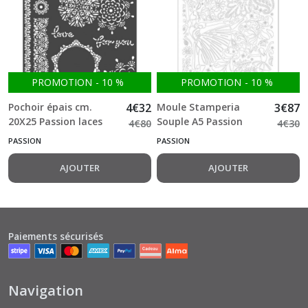
PROMOTION
-
10
%
PROMOTION
-
10
%
Pochoir épais cm.
4
€
32
Moule Stamperia
3
€
87
20X25 Passion laces
Souple A5 Passion
4
€
80
4
€
30
stamperia
dancer
PASSION
PASSION
AJOUTER
AJOUTER
Paiements sécurisés
Navigation