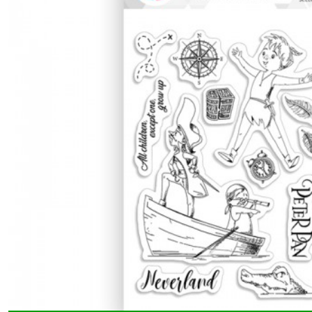
Blessing
Day
(5)
Blue
Note
(4)
Blooming
(2)
Bohemian
burgundy
(5)
Book
Lovers
(7)