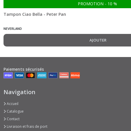
PROMOTION
-
10
%
Cabinet
of
Tampon Ciao Bella - Peter Pan
curiosities
(12)
NEVERLAND
Celestial
AJOUTER
(11)
Chocolate
Wanderlust
Paiements sécurisés
(5)
Christmas
Navigation
Vibes
(1)
Accueil
Catalogue
Coral
Contact
Reef
Livraison et frais de port
(5)