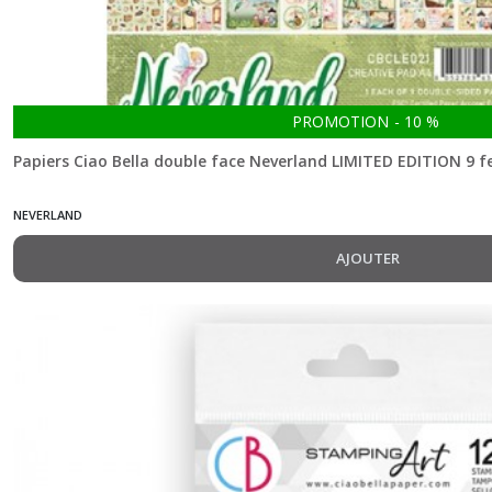
An
artist
journey
(6)
PROMOTION
-
10
%
Papiers Ciao Bella double face Neverland LIMITED EDITION 9 fe
Aesop's
Fables
NEVERLAND
(5)
AJOUTER
Always
&
Forever
(8)
Artemis
(8)