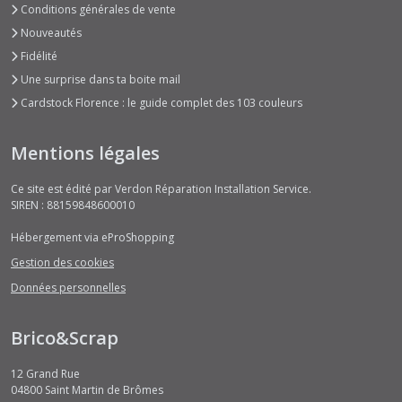
Conditions générales de vente
Nouveautés
Courtly
Fidélité
Love
(5)
Une surprise dans ta boite mail
Cardstock Florence : le guide complet des 103 couleurs
Cygne
Noir
Mentions légales
(3)
Ce site est édité par Verdon Réparation Installation Service.
SIREN : 88159848600010
Dreamland
(2)
Hébergement via eProShopping
Gestion des cookies
Eastern
Données personnelles
Journey
(10)
Brico&Scrap
Elegance
12 Grand Rue
of
04800
Saint Martin de Brômes