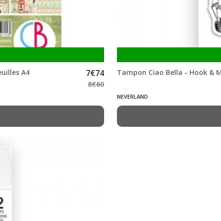
uilles A4
7
€
74
Tampon Ciao Bella - Hook & 
8
€
60
NEVERLAND