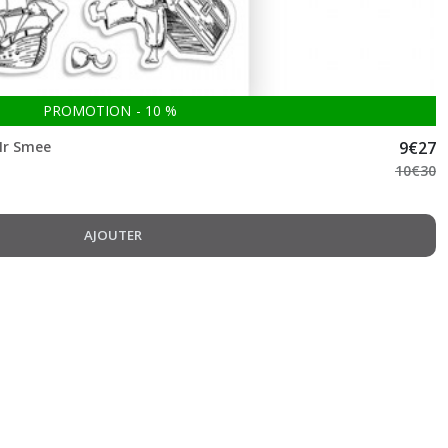
PROMOTION
-
10
%
Mr Smee
9
€
27
10
€
30
AJOUTER