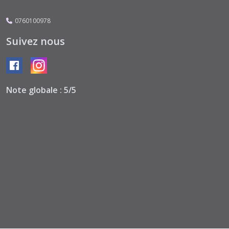
Blue
(5)
0760100978
Suivez nous
Enchanted
Land
(4)
Note globale : 5/5
Engine
of
the
Future
(1)
Esprit
de
Voyage
(9)
Farmhouse
Garden