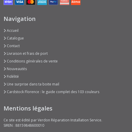
Perfect
Navigation
Pearls
Ranger
Accueil
(7)
Catalogue
Contact
Afficher
Livraison et frais de port
les
Conditions générales de vente
résultats
Nouveautés
Fidélité
Une surprise dans ta boite mail
Cardstock Florence : le guide complet des 103 couleurs
Mentions légales
Ce site est édité par Verdon Réparation Installation Service.
SIREN : 88159848600010