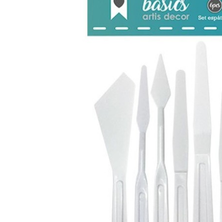
(1)
Outils
Artis
Decor
(1)
Pinceaux
et
Brosses
(45)
Rouleaux
(1)
Afficher
les
résultats