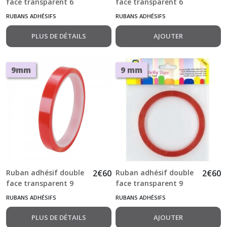
face transparent 6
face transparent 6
mm x 10 m
mm x 10 m Sticky
RUBANS ADHÉSIFS
RUBANS ADHÉSIFS
Tape
PLUS DE DÉTAILS
AJOUTER
9mm
9 mm
Ruban adhésif double
2
€
60
Ruban adhésif double
2
€
60
face transparent 9
face transparent 9
mm x 10 m
mm x 10 m Sticky
RUBANS ADHÉSIFS
RUBANS ADHÉSIFS
Tape
PLUS DE DÉTAILS
AJOUTER