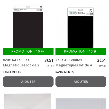
Afficher
les
résultats
PROMOTION
-
10
%
PROMOTION
-
10
%
Xcut A4 Feuilles
3
€
51
Xcut A5 Feuilles
3
€
51
Magnétiques lot de 2
Magnétiques lot de 4
3
€
90
3
€
90
RANGEMENTS
RANGEMENTS
AJOUTER
AJOUTER