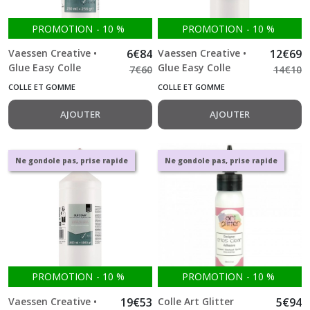
PROMOTION
-
10
%
PROMOTION
-
10
%
Vaessen Creative •
6
€
84
Vaessen Creative •
12
€
69
Glue Easy Colle
Glue Easy Colle
7
€
60
14
€
10
Transparente 250ml
Transparente 500ml
COLLE ET GOMME
COLLE ET GOMME
AJOUTER
AJOUTER
Ne gondole pas, prise rapide
Ne gondole pas, prise rapide
PROMOTION
-
10
%
PROMOTION
-
10
%
Vaessen Creative •
19
€
53
Colle Art Glitter
5
€
94