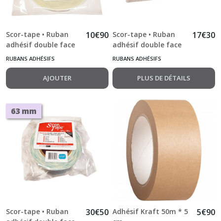
Scor-tape • Ruban
10
€
90
Scor-tape • Ruban
17
€
30
adhésif double face
adhésif double face
12.7 mm x 24,5 m
LARGE 25 mm x 24,5
RUBANS ADHÉSIFS
RUBANS ADHÉSIFS
1/2"
m 1"
AJOUTER
PLUS DE DÉTAILS
63 mm
Scor-tape • Ruban
30
€
50
Adhésif Kraft 50m * 5
5
€
90