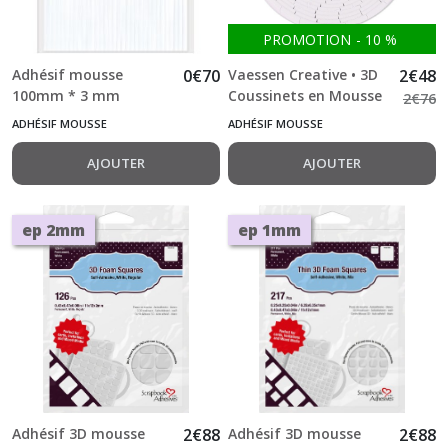
PROMOTION
-
10
%
Adhésif mousse
0
€
70
Vaessen Creative • 3D
2
€
48
100mm * 3 mm
Coussinets en Mousse
2
€
76
Epaisseur : 2mm
19x12,7x2mm 250x
ADHÉSIF MOUSSE
ADHÉSIF MOUSSE
AJOUTER
AJOUTER
ep 2mm
ep 1mm
Adhésif 3D mousse
2
€
88
Adhésif 3D mousse
2
€
88