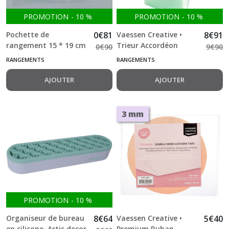
PROMOTION
-
10
%
PROMOTION
-
10
%
Pochette de
0
€
81
Vaessen Creative •
8
€
91
rangement 15 * 19 cm
Trieur Accordéon
0
€
90
9
€
90
Marianne Design
30,5x30,5cm
RANGEMENTS
RANGEMENTS
AJOUTER
AJOUTER
3 mm
PROMOTION
-
10
%
Organiseur de bureau
8
€
64
Vaessen Creative •
5
€
40
en silicone, Artis decor
Premium Ruban