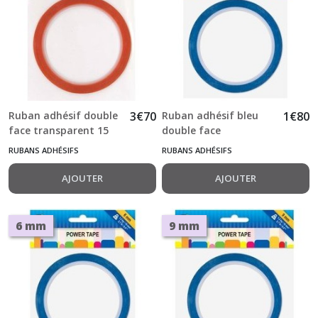
Ruban adhésif double
3
€
70
Ruban adhésif bleu
1
€
80
face transparent 15
double face
mm x 10 m Sticky
transparent 3 mm x
RUBANS ADHÉSIFS
RUBANS ADHÉSIFS
Tape
10 m Sticky Tape
AJOUTER
AJOUTER
6 mm
9 mm