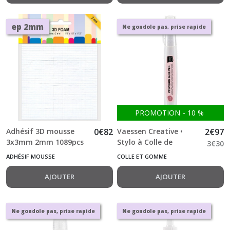
ep 2mm
Ne gondole pas, prise rapide
PROMOTION
-
10
%
Adhésif 3D mousse
0
€
82
Vaessen Creative •
2
€
97
3x3mm 2mm 1089pcs
Stylo à Colle de
3
€
30
Précision 18ml
ADHÉSIF MOUSSE
COLLE ET GOMME
AJOUTER
AJOUTER
Ne gondole pas, prise rapide
Ne gondole pas, prise rapide