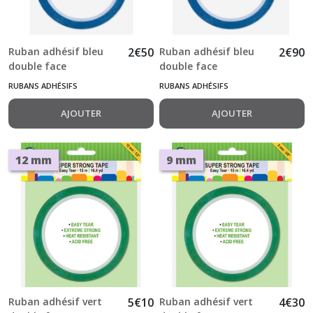
Ruban adhésif bleu
2
€
50
Ruban adhésif bleu
2
€
90
double face
double face
transparent 6 mm x
transparent 9 mm x
RUBANS ADHÉSIFS
RUBANS ADHÉSIFS
10 m Sticky Tape
10 m Sticky Tape
AJOUTER
AJOUTER
12 mm
9 mm
Ruban adhésif vert
5
€
10
Ruban adhésif vert
4
€
30