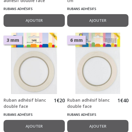
adhésif double face
cm
LARGE 63.5 mm x 24,5
RUBANS ADHÉSIFS
RUBANS ADHÉSIFS
m 2"1/2
AJOUTER
AJOUTER
3 mm
6 mm
Ruban adhésif blanc
1
€
20
Ruban adhésif blanc
1
€
40
double face
double face
transparent 3 mm x
transparent 6 mm x
RUBANS ADHÉSIFS
RUBANS ADHÉSIFS
20 m Sticky Tape
20 m Sticky Tape
AJOUTER
AJOUTER