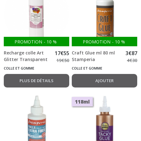
PROMOTION
-
10
%
PROMOTION
-
10
%
Recharge colle Art
17
€
55
Craft Glue ml 80 ml
3
€
87
Glitter Transparent
Stamperia
19
€
50
4
€
30
240ml Extra Forte
COLLE ET GOMME
COLLE ET GOMME
PLUS DE DÉTAILS
AJOUTER
118ml