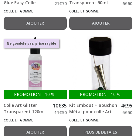
Glue Easy Colle
Transparent 60ml
21
€
70
6
€
60
Transparente 1000ml
Extra Forte
COLLE ET GOMME
COLLE ET GOMME
1L
AJOUTER
AJOUTER
Ne gondole pas, prise rapide
PROMOTION
-
10
%
PROMOTION
-
10
%
Colle Art Glitter
10
€
35
Kit Embout + Bouchon
4
€
95
Transparent 120ml
Métal pour colle Art
11
€
50
5
€
50
Extra Forte
Glitter 60 ml ou 120 ml
COLLE ET GOMME
COLLE ET GOMME
AJOUTER
PLUS DE DÉTAILS