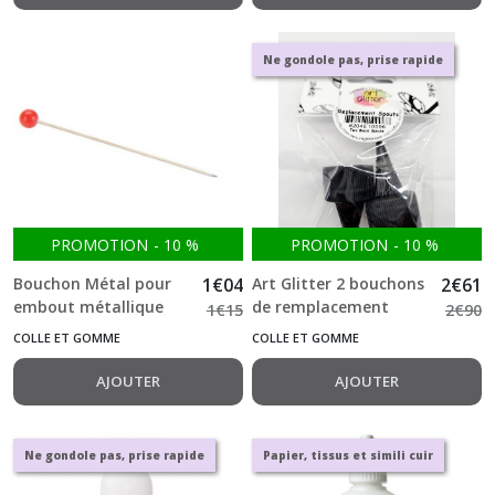
Ne gondole pas, prise rapide
PROMOTION
-
10
%
PROMOTION
-
10
%
Bouchon Métal pour
1
€
04
Art Glitter 2 bouchons
2
€
61
embout métallique
de remplacement
1
€
15
2
€
90
Art Glitter
pour 60-120-240 ml
COLLE ET GOMME
COLLE ET GOMME
AJOUTER
AJOUTER
Ne gondole pas, prise rapide
Papier, tissus et simili cuir