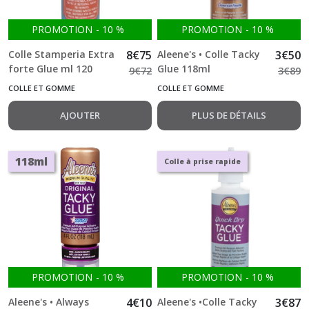
PROMOTION
-
10
%
PROMOTION
-
10
%
Colle Stamperia Extra
8
€
75
Aleene's • Colle Tacky
3
€
50
forte Glue ml 120
Glue 118ml
9
€
72
3
€
89
COLLE ET GOMME
COLLE ET GOMME
AJOUTER
PLUS DE DÉTAILS
118ml
Colle à prise rapide
PROMOTION
-
10
%
PROMOTION
-
10
%
Aleene's • Always
4
€
10
Aleene's •Colle Tacky
3
€
87