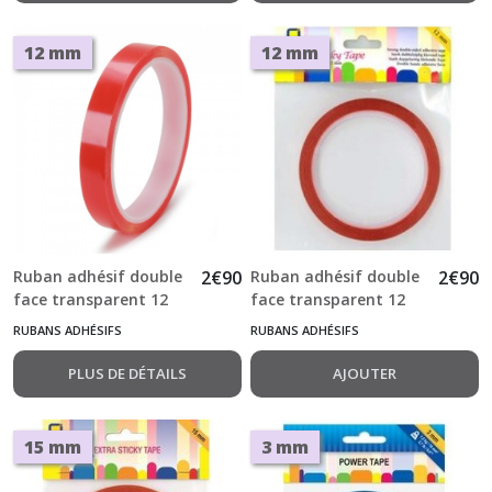
12 mm
12 mm
Ruban adhésif double
2
€
90
Ruban adhésif double
2
€
90
face transparent 12
face transparent 12
mm x 10 m
mm x 10 m Sticky
RUBANS ADHÉSIFS
RUBANS ADHÉSIFS
Tape
PLUS DE DÉTAILS
AJOUTER
15 mm
3 mm