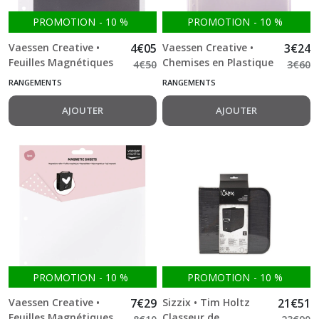
Découpes
bois
PROMOTION
-
10
%
PROMOTION
-
10
%
(248)
Vaessen Creative •
4
€
05
Vaessen Creative •
3
€
24
Marques
Feuilles Magnétiques
Chemises en Plastique
4
€
50
3
€
60
et
dans Chemises en
Transparentes 8pcs
RANGEMENTS
RANGEMENTS
Collections
Plastique
(1096)
Transparentes 4pcs
AJOUTER
AJOUTER
Plaque
de
Gaufrage
(12)
Papier
Cigale
(5)
Encres
et
PROMOTION
-
10
%
PROMOTION
-
10
%
Applicateurs
(242)
Vaessen Creative •
7
€
29
Sizzix • Tim Holtz
21
€
51
Feuilles Magnétiques
Classeur de