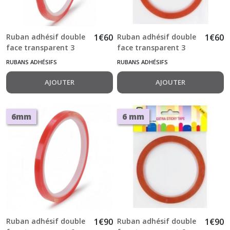
Ruban adhésif double
1
€
60
Ruban adhésif double
1
€
60
face transparent 3
face transparent 3
mm x 10 m
mm x 10 m Sticky
RUBANS ADHÉSIFS
RUBANS ADHÉSIFS
Tape
AJOUTER
AJOUTER
6mm
6 mm
Ruban adhésif double
1
€
90
Ruban adhésif double
1
€
90