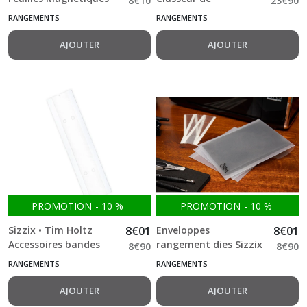
8
€
10
23
€
90
Embossage
3pcs
rangement pour dies
(36)
RANGEMENTS
RANGEMENTS
– Sizzix Small Die
Storage Binder
Cachets
AJOUTER
AJOUTER
De
Cire
(19)
Shaker
Box
(10)
Carterie
(8)
Simili-
PROMOTION
-
10
%
PROMOTION
-
10
%
Cuir
(22)
Sizzix • Tim Holtz
8
€
01
Enveloppes
8
€
01
Accessoires bandes
rangement dies Sizzix
8
€
90
8
€
90
Halloween
adhésives classeur de
Tim Holtz – Lot de 3
RANGEMENTS
RANGEMENTS
(11)
rangement pour dies
AJOUTER
AJOUTER