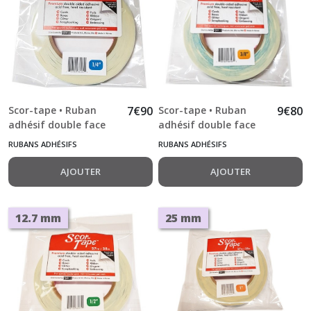
Scor-tape • Ruban
7
€
90
Scor-tape • Ruban
9
€
80
adhésif double face
adhésif double face
6.4 mm x 24,5 m 1/4"
9.5 mm x 24,5 m 3/8"
RUBANS ADHÉSIFS
RUBANS ADHÉSIFS
AJOUTER
AJOUTER
12.7 mm
25 mm