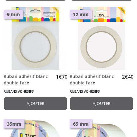
9 mm
12 mm
Ruban adhésif blanc
1
€
70
Ruban adhésif blanc
2
€
40
double face
double face
transparent 9 mm x
transparent 12 mm x
RUBANS ADHÉSIFS
RUBANS ADHÉSIFS
20 m Sticky Tape
20 m Sticky Tape
AJOUTER
AJOUTER
35mm
65 mm