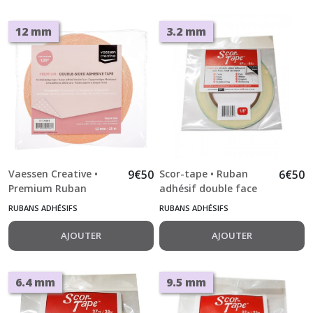
12 mm
3.2 mm
Vaessen Creative •
9
€
50
Scor-tape • Ruban
6
€
50
Premium Ruban
adhésif double face
Adhésif Double Face
3.2 mm x 24,5 m 1/8"
RUBANS ADHÉSIFS
RUBANS ADHÉSIFS
12mmx25m
AJOUTER
AJOUTER
6.4 mm
9.5 mm