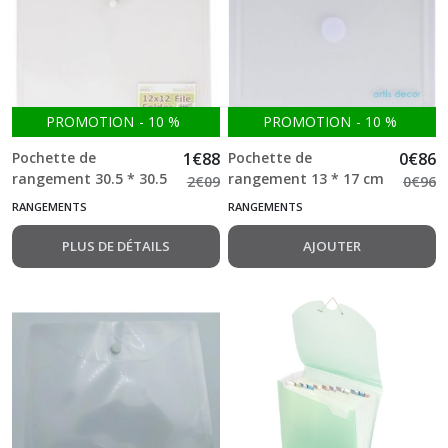
PROMOTION
-
10
%
PROMOTION
-
10
%
Pochette de
1
€
88
Pochette de
0
€
86
rangement 30.5 * 30.5
rangement 13 * 17 cm
2
€
09
0
€
96
cm Papermania
RANGEMENTS
RANGEMENTS
PLUS DE DÉTAILS
AJOUTER