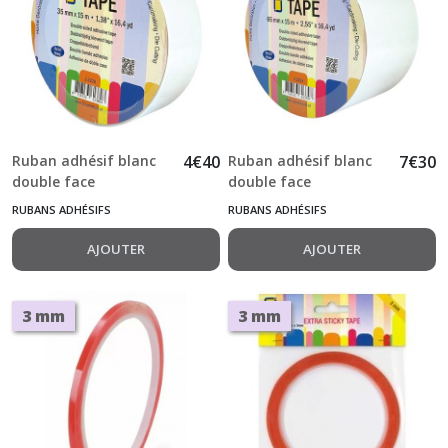
Ruban adhésif blanc
4
€
40
Ruban adhésif blanc
7
€
30
double face
double face
transparent 35 mm x
transparent 65 mm x
RUBANS ADHÉSIFS
RUBANS ADHÉSIFS
15 m Sticky Tape
15 m Sticky Tape
AJOUTER
AJOUTER
3 mm
3 mm