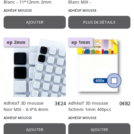
Blanc - 11*12mm 2mm
Blanc MIX -
126pcs
6.35*6.35mm 1mm et
ADHÉSIF MOUSSE
ADHÉSIF MOUSSE
11*12 mm *1mm
217pcs
AJOUTER
PLUS DE DÉTAILS
ep 2mm
ep 1mm
Adhésif 3D mousse
3
€
24
Adhésif 3D mousse
0
€
82
Noir MIX - 6.4*6.4mm
5x5mm 1mm 400pcs
2mm et 11*12 mm
ADHÉSIF MOUSSE
ADHÉSIF MOUSSE
*2mm 217pcs
AJOUTER
AJOUTER