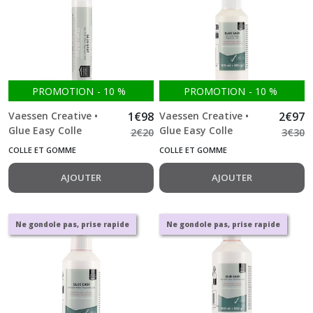
PROMOTION
-
10
%
PROMOTION
-
10
%
Vaessen Creative •
1
€
98
Vaessen Creative •
2
€
97
Glue Easy Colle
Glue Easy Colle
2
€
20
3
€
30
Transparente 25ml
Transparente 100ml
COLLE ET GOMME
COLLE ET GOMME
AJOUTER
AJOUTER
Ne gondole pas, prise rapide
Ne gondole pas, prise rapide