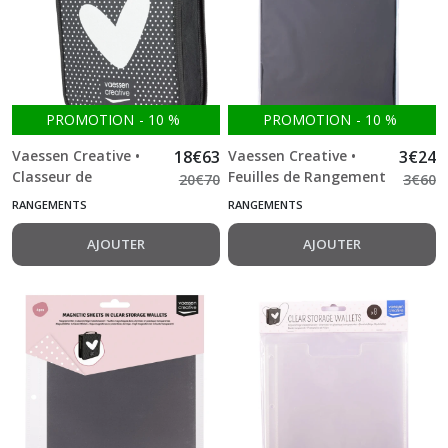
Petits
accessoires
(191)
Tampons
(106)
PROMOTION
-
10
%
PROMOTION
-
10
%
Tissus
Vaessen Creative •
18
€
63
Vaessen Creative •
3
€
24
de
Classeur de
Feuilles de Rangement
20
€
70
3
€
60
reliure
Rangement pour
pour Tampons 8 pcs
(9)
RANGEMENTS
RANGEMENTS
Matrices de Découpe,
Classeurs de
Matrices
AJOUTER
AJOUTER
Gaufrage et
de
découpes
Tampons
(
Transparents
Dies
)
(112)
Embellissements
(283)