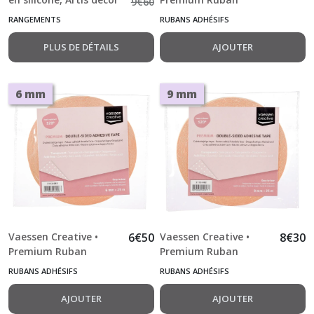
9
€
60
Adhésif Double Face
RANGEMENTS
RUBANS ADHÉSIFS
3mmx25m
PLUS DE DÉTAILS
AJOUTER
6 mm
9 mm
Vaessen Creative •
6
€
50
Vaessen Creative •
8
€
30
Premium Ruban
Premium Ruban
Adhésif Double Face
Adhésif Double Face
RUBANS ADHÉSIFS
RUBANS ADHÉSIFS
6mmx25m
9mmx25m
AJOUTER
AJOUTER