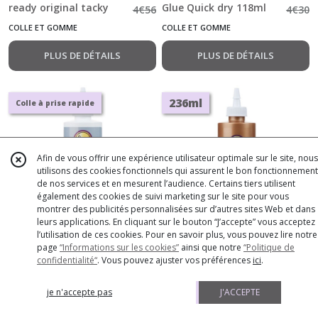
ready original tacky
Glue Quick dry 118ml
4
€
56
4
€
30
glue 118ml
COLLE ET GOMME
COLLE ET GOMME
PLUS DE DÉTAILS
PLUS DE DÉTAILS
236ml
Colle à prise rapide
Afin de vous offrir une expérience utilisateur optimale sur le site, nous
utilisons des cookies fonctionnels qui assurent le bon fonctionnement
de nos services et en mesurent l’audience. Certains tiers utilisent
également des cookies de suivi marketing sur le site pour vous
montrer des publicités personnalisées sur d’autres sites Web et dans
PROMOTION
-
10
%
PROMOTION
-
10
%
leurs applications. En cliquant sur le bouton “J’accepte” vous acceptez
l’utilisation de ces cookies. Pour en savoir plus, vous pouvez lire notre
Aleene's • Colle Tacky
7
€
11
Aleene's • Colle Tacky
7
€
11
page
“Informations sur les cookies”
ainsi que notre
“Politique de
confidentialité“
. Vous pouvez ajuster vos préférences
ici
.
Glue Quick dry 236ml
Glue 236ml Grand
7
€
90
7
€
90
Format
COLLE ET GOMME
COLLE ET GOMME
je n'accepte pas
J'ACCEPTE
AJOUTER
PLUS DE DÉTAILS