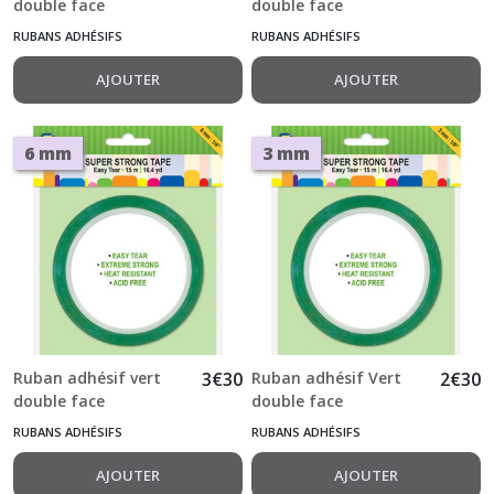
double face
double face
transparent 12 mm x
transparent 9 mm x
RUBANS ADHÉSIFS
RUBANS ADHÉSIFS
15 m Sticky Tape
15 m Sticky Tape
AJOUTER
AJOUTER
6 mm
3 mm
Ruban adhésif vert
3
€
30
Ruban adhésif Vert
2
€
30
double face
double face
transparent 6 mm x
transparent 3 mm x
RUBANS ADHÉSIFS
RUBANS ADHÉSIFS
15 m Sticky Tape
15 m Sticky Tape
AJOUTER
AJOUTER