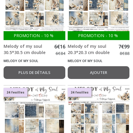
Baby
Girl
Universe
(9)
PROMOTION
-
10
%
PROMOTION
-
10
%
BOY
Melody of my soul
6
€
16
Melody of my soul
7
€
99
&
30.5*30.5 cm double
20.3*20.3 cm double
6
€
84
8
€
88
TOY
Face Bloc 6 feuilles + 1
Face 24 feuilles + 1 f
(3)
MELODY OF MY SOUL
MELODY OF MY SOUL
f Craft o Clock
Craft o Clock
PLUS DE DÉTAILS
AJOUTER
Emerald
Tales
(9)
24 feuilles
24 feuilles
GIRL
&
CURL
(1)