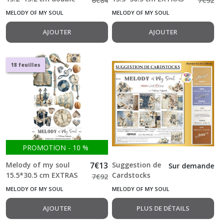
6
€
84
7
€
92
Lifetime
Face 24 feuilles + 2 f
SET Flowers double
MELODY OF MY SOUL
MELODY OF MY SOUL
Loving
Craft o Clock
Face Bloc 2*9 feuilles
You
double +1 f Craft o
AJOUTER
AJOUTER
(8)
Clock
Melody
18 feuilles
of
my
soul
(9)
Oh,
Girl
!
PROMOTION
-
10
%
(2)
Melody of my soul
7
€
13
Suggestion de
Sur demande
15.5*30.5 cm EXTRAS
Cardstocks
7
€
92
SET double Face Bloc
Oh
Florence
MELODY OF MY SOUL
MELODY OF MY SOUL
Christmas
2*9 feuilles double +1
Melody of my
night
f Craft o Clock
soul
AJOUTER
PLUS DE DÉTAILS
(4)