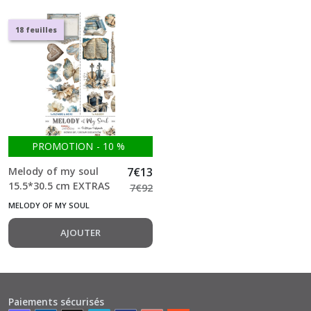
Silver
18 feuilles
Screen
Magic
(9)
Summer
Adventures
(9)
PROMOTION
-
10
%
Melody of my soul
7
€
13
Timeless
15.5*30.5 cm EXTRAS
7
€
92
Grace
SET MIX double Face
(7)
MELODY OF MY SOUL
Bloc 1*18 feuilles
double +1 f Craft o
AJOUTER
Clock
Afficher
les
résultats
Paiements sécurisés