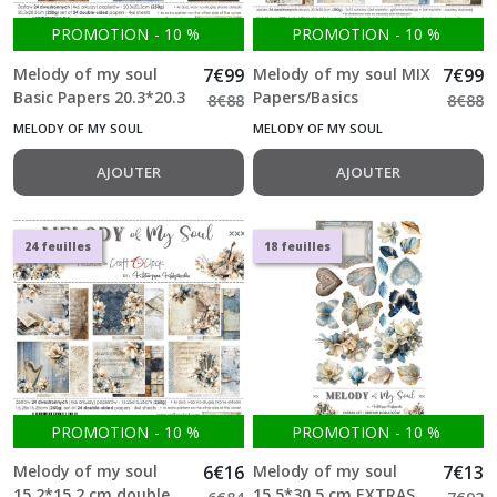
Heart
PROMOTION
-
10
%
PROMOTION
-
10
%
of
the
Melody of my soul
7
€
99
Melody of my soul MIX
7
€
99
sun
Basic Papers 20.3*20.3
Papers/Basics
8
€
88
8
€
88
(8)
cm double Face 24
20.3*20.3 cm double
MELODY OF MY SOUL
MELODY OF MY SOUL
feuilles + 1 f Craft o
Face 24 feuilles + 1 f
Clock
Craft o Clock
AJOUTER
AJOUTER
Heritage
Whispers
(9)
24 feuilles
18 feuilles
It's
My
Party
(9)
Jolly
Season
PROMOTION
-
10
%
PROMOTION
-
10
%
(2)
Melody of my soul
6
€
16
Melody of my soul
7
€
13
15.2*15.2 cm double
15.5*30.5 cm EXTRAS