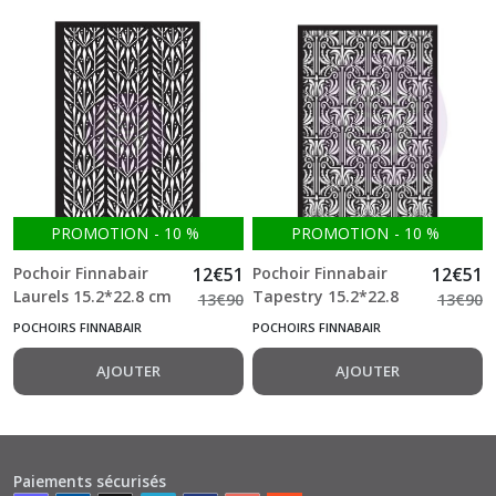
PROMOTION
-
10
%
PROMOTION
-
10
%
Pochoir Finnabair
12
€
51
Pochoir Finnabair
12
€
51
Laurels 15.2*22.8 cm
Tapestry 15.2*22.8
13
€
90
13
€
90
cm
POCHOIRS FINNABAIR
POCHOIRS FINNABAIR
AJOUTER
AJOUTER
Paiements sécurisés