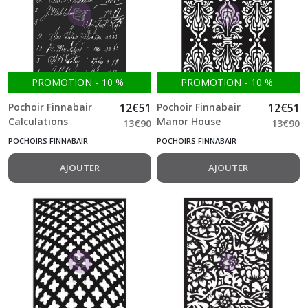
Afficher
les
résultats
PROMOTION
-
10
%
PROMOTION
-
10
%
Pochoir Finnabair
12
€
51
Pochoir Finnabair
12
€
51
Calculations
Manor House
13
€
90
13
€
90
15.2*22.8 cm
15.2*22.8 cm
POCHOIRS FINNABAIR
POCHOIRS FINNABAIR
AJOUTER
AJOUTER