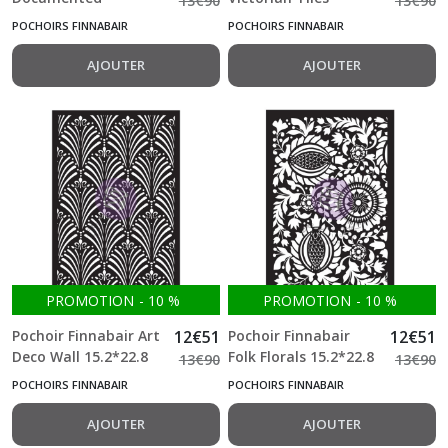
13
€
90
13
€
90
15.2*22.8 cm
15.2*22.8 cm
POCHOIRS FINNABAIR
POCHOIRS FINNABAIR
AJOUTER
AJOUTER
PROMOTION
-
10
%
PROMOTION
-
10
%
Pochoir Finnabair Art
12
€
51
Pochoir Finnabair
12
€
51
Deco Wall 15.2*22.8
Folk Florals 15.2*22.8
13
€
90
13
€
90
cm
cm
POCHOIRS FINNABAIR
POCHOIRS FINNABAIR
AJOUTER
AJOUTER