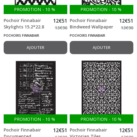
PROMOTION
-
10
%
PROMOTION
-
10
%
Pochoir Finnabair
12
€
51
Pochoir Finnabair
12
€
51
Skylights 15.2*22.8
Bindweed Wallpaper
13
€
90
13
€
90
cm
15.2*22.8 cm
POCHOIRS FINNABAIR
POCHOIRS FINNABAIR
AJOUTER
AJOUTER
PROMOTION
-
10
%
PROMOTION
-
10
%
Pochoir Finnabair
12
€
51
Pochoir Finnabair
12
€
51
Documented
Victorian Tiles