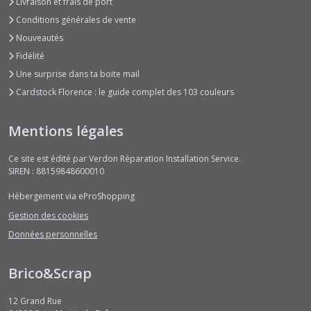
Livraison et frais de port
Conditions générales de vente
Tapis
Nouveautés
de
découpe
Fidélité
(1)
Une surprise dans ta boite mail
Cardstock Florence : le guide complet des 103 couleurs
Afficher
Mentions légales
les
résultats
Ce site est édité par Verdon Réparation Installation Service.
SIREN : 88159848600010
Hébergement via eProShopping
Gestion des cookies
Données personnelles
Brico&Scrap
12 Grand Rue