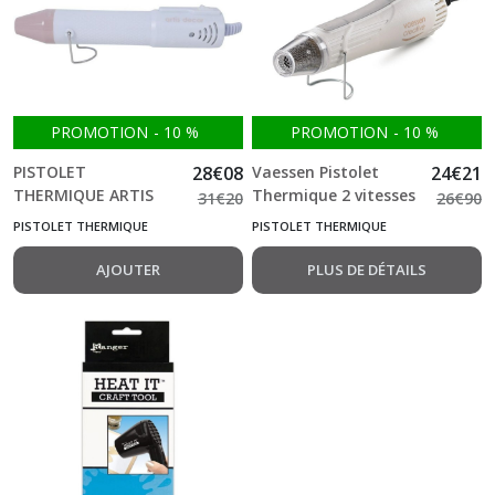
(6)
Perforatrice
de
forme
PROMOTION
-
10
%
PROMOTION
-
10
%
(52)
PISTOLET
28
€
08
Vaessen Pistolet
24
€
21
THERMIQUE ARTIS
Thermique 2 vitesses
31
€
20
26
€
90
Plioirs
DECOR BLANC-ROSE
à embosser BLANC
(13)
PISTOLET THERMIQUE
PISTOLET THERMIQUE
130w
AJOUTER
PLUS DE DÉTAILS
Punch
board
(2)
Accessoires
machines
(4)