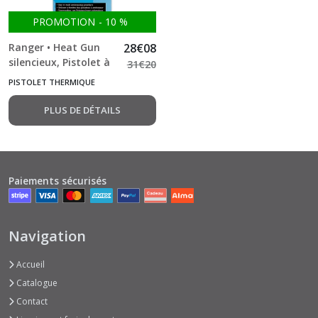
Machines
(3)
PROMOTION
-
10
%
Ranger • Heat Gun
28
€
08
Accessoires
silencieux, Pistolet à
31
€
20
(41)
air chaud
PISTOLET THERMIQUE
PLUS DE DÉTAILS
Presse
à
tampons
(2)
Paiements sécurisés
Crop-
A-
Dile
Navigation
(4)
Accueil
Pistolet
Catalogue
thermique
Contact
(3)