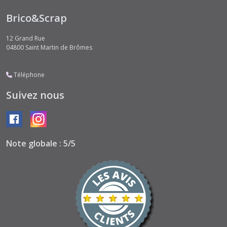
Gothic
Brico&Scrap
Stories
(9)
12 Grand Rue
04800
Saint Martin de Brômes
Halloween
(4)
Téléphone
Suivez nous
Inspired
by
Klimt
(10)
Note globale : 5/5
Legendary
ROUTE
66
(3)
Magic
of