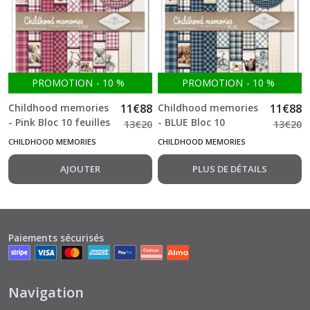
&
Color
(2)
Botanical
Garden
PROMOTION
-
10
%
PROMOTION
-
10
%
in
Winter
Childhood memories
11
€
88
Childhood memories
11
€
88
(3)
- Pink Bloc 10 feuilles
- BLUE Bloc 10
13
€
20
13
€
20
simple face 32*31 cm
feuilles simple face
CHILDHOOD MEMORIES
CHILDHOOD MEMORIES
200g ITD
32*31 cm 200g ITD
Carnival
AJOUTER
PLUS DE DÉTAILS
(29)
Childhood
Memories
Paiements sécurisés
(2)
Christmas
Navigation
Wishes
(7)