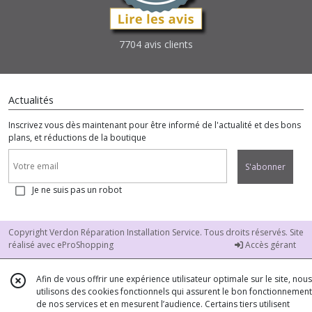
Cinema
(3)
7704 avis clients
Magical
World
(4)
Actualités
Inscrivez vous dès maintenant pour être informé de l'actualité et des bons
Mouse
plans, et réductions de la boutique
World
(15)
S'abonner
Je ne suis pas un robot
Mysterious
Creatures
(9)
Copyright Verdon Réparation Installation Service. Tous droits réservés. Site
réalisé avec
eProShopping
Accès gérant
Mysterious
Forest
Afin de vous offrir une expérience utilisateur optimale sur le site, nous
(4)
utilisons des cookies fonctionnels qui assurent le bon fonctionnement
de nos services et en mesurent l’audience. Certains tiers utilisent