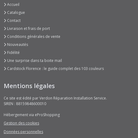
Accueil
Catalogue
Decorated
Contact
with
Frost
Livraison et frais de port
(1)
Conditions générales de vente
Nouveautés
Early
Fidélité
Spring
Une surprise dans ta boite mail
(1)
Cardstock Florence : le guide complet des 103 couleurs
Flower
Mentions légales
Post
(2)
Ce site est édité par Verdon Réparation Installation Service.
SIREN : 88159848600010
Garden
Hébergement via eProShopping
of
Dreams
Gestion des cookies
(1)
Données personnelles