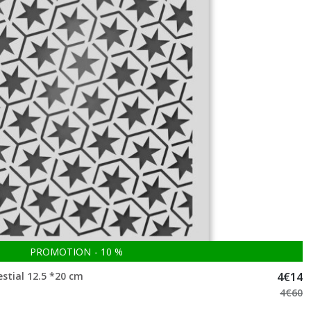
PROMOTION
-
10
%
estial 12.5 *20 cm
4
€
14
4
€
60