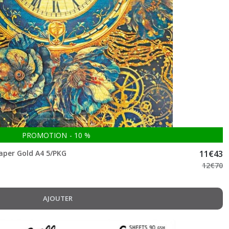
PROMOTION
-
10
%
Paper Gold A4 5/PKG
11
€
43
12
€
70
AJOUTER