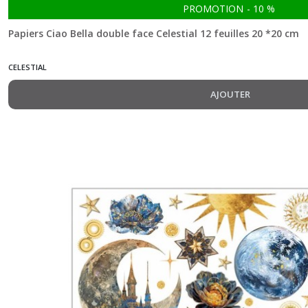
PROMOTION
-
10
%
Cabinet
of
Papiers Ciao Bella double face Celestial 12 feuilles 20 *20 cm
curiosities
(12)
CELESTIAL
Celestial
AJOUTER
(11)
Chocolate
Wanderlust
(5)
Christmas
Vibes
(1)
Coral
Reef
(5)