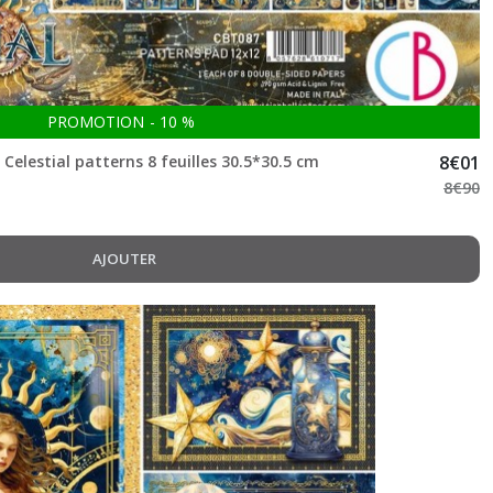
PROMOTION
-
10
%
 Celestial patterns 8 feuilles 30.5*30.5 cm
8
€
01
8
€
90
AJOUTER