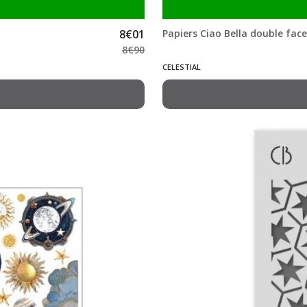
8
€
01
Papiers Ciao Bella double face 
8
€
90
CELESTIAL