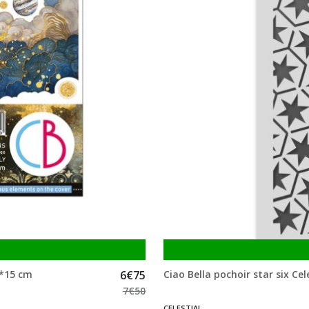
 *15 cm
6
€
75
Ciao Bella pochoir star six Cel
7
€
50
CELESTIAL