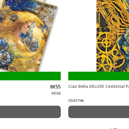
8
€
55
Ciao Bella DELUXE Ceslestial 
9
€
50
CELESTIAL