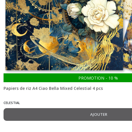
(4)
Flower
Shop
(5)
Forest
Tales
(8)
Indigo
PROMOTION
-
10
%
(3)
Papiers de riz A4 Ciao Bella Mixed Celestial 4 pcs
Into
CELESTIAL
The
Wild
AJOUTER
(5)