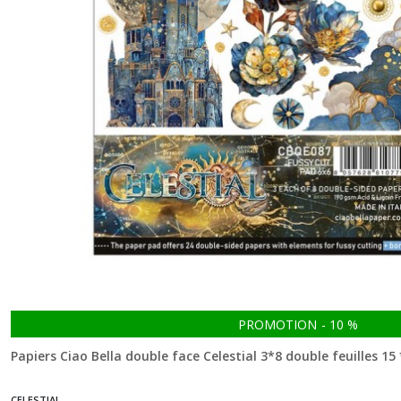
Courtly
Love
(5)
Cygne
Noir
(3)
Dreamland
(2)
Eastern
Journey
(10)
PROMOTION
-
10
%
Papiers Ciao Bella double face Celestial 3*8 double feuilles 15
Elegance
of
CELESTIAL