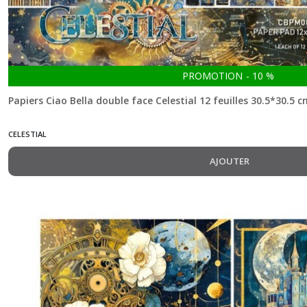
An
artist
journey
(6)
PROMOTION
-
10
%
Papiers Ciao Bella double face Celestial 12 feuilles 30.5*30.5 
Aesop's
Fables
CELESTIAL
(5)
AJOUTER
Always
&
Forever
(8)
Artemis
(8)