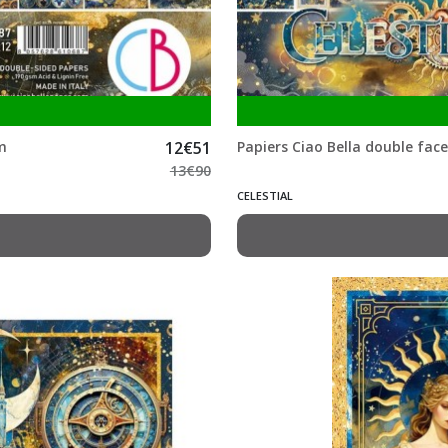
cm
12
€
51
Papiers Ciao Bella double face
13
€
90
CELESTIAL