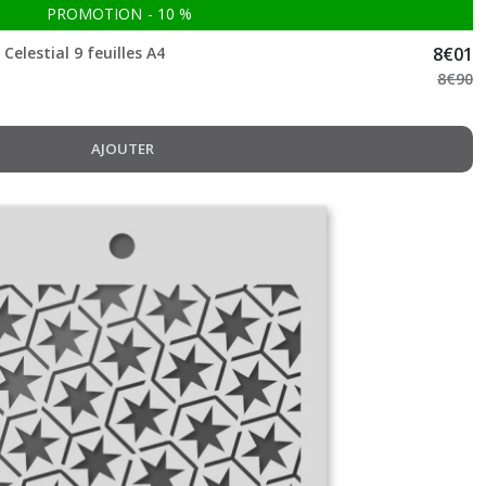
PROMOTION
-
10
%
Celestial 9 feuilles A4
8
€
01
8
€
90
AJOUTER