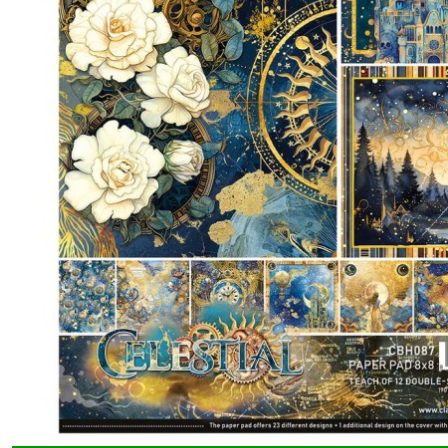
Blessing
Day
(5)
Blue
Note
(4)
Blooming
(2)
Bohemian
burgundy
(5)
Book
Lovers
(7)