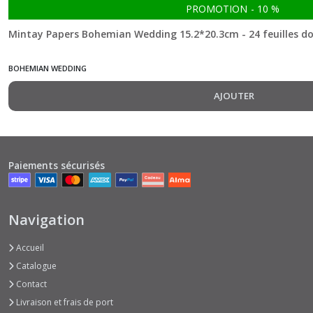
PROMOTION
-
10
%
See
Mintay Papers Bohemian Wedding 15.2*20.3cm - 24 feuilles do
you
in
Paris
BOHEMIAN WEDDING
(2)
AJOUTER
Summer
Highlands
(7)
Paiements sécurisés
Traveller
(2)
Navigation
Winged
Accueil
Melodies
(7)
Catalogue
Contact
Livraison et frais de port