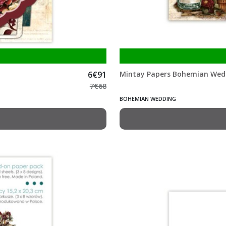
6
€
91
Mintay Papers Bohemian Wed
7
€
68
BOHEMIAN WEDDING