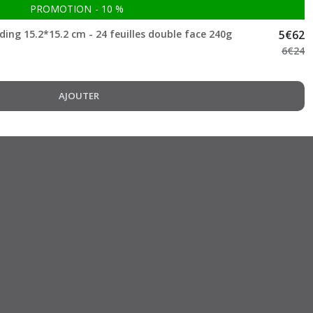
PROMOTION
-
10
%
ng 15.2*15.2 cm - 24 feuilles double face 240g
5
€
62
6
€
24
AJOUTER