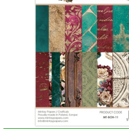
Lane
(3)
Man
Cave
(8)
Riviera
Moments
(7)
Rust
&
Rose
(6)
School
Days
(3)