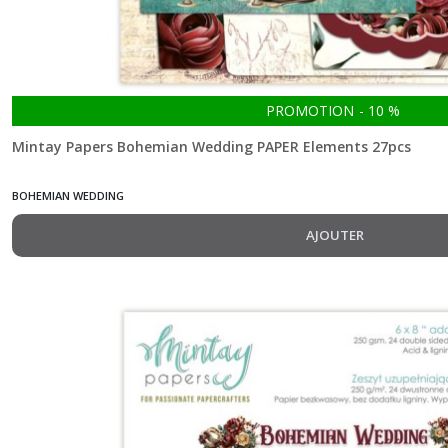
Holly
Jolly
(7)
PROMOTION
-
10
%
Home
Mintay Papers Bohemian Wedding PAPER Elements 27pcs
Sweet
Home
(6)
BOHEMIAN WEDDING
AJOUTER
In
My
Craftroom
(2)
Lighthouse
(7)
Lullaby