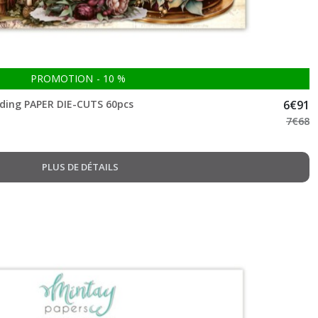
PROMOTION
-
10
%
ding PAPER DIE-CUTS 60pcs
6
€
91
7
€
68
PLUS DE DÉTAILS