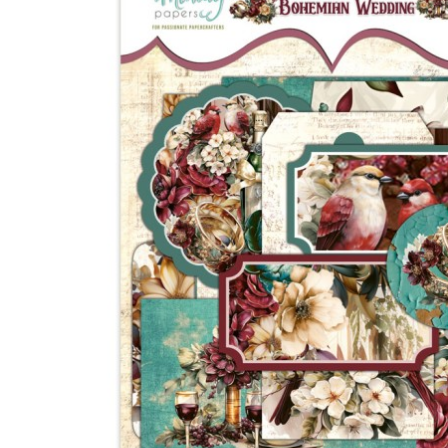
&
Forever
(4)
Bohemian
Wedding
(4)
Bon
Voyage
(8)
Cottage
Heart
(6)
Family
Stories
(6)