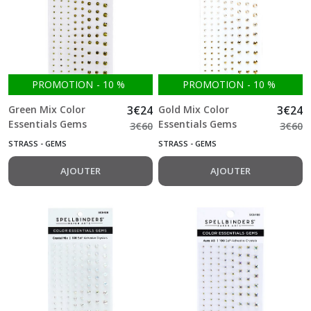
PROMOTION
-
10
%
PROMOTION
-
10
%
Green Mix Color
3
€
24
Gold Mix Color
3
€
24
Essentials Gems
Essentials Gems
3
€
60
3
€
60
crystals 108 pcs
crystals 108 pcs
STRASS - GEMS
STRASS - GEMS
AJOUTER
AJOUTER