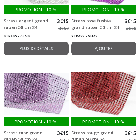
PROMOTION
-
10
%
PROMOTION
-
10
%
Strass argent grand
3
€
15
Strass rose fushia
3
€
15
ruban 50 cm 24
grand ruban 50 cm 24
3
€
50
3
€
50
rangées de 4mm
rangées de 4mm
STRASS - GEMS
STRASS - GEMS
PLUS DE DÉTAILS
AJOUTER
PROMOTION
-
10
%
PROMOTION
-
10
%
Strass rose grand
3
€
15
Strass rouge grand
3
€
15
ruban 50 cm 24
ruban 50 cm 24