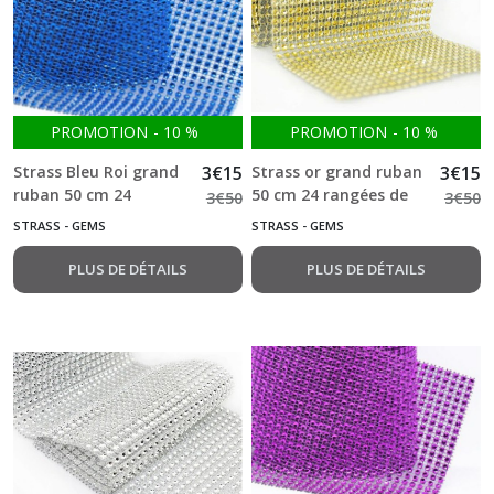
Strass
-
Gems
(16)
Ruban
PROMOTION
-
10
%
PROMOTION
-
10
%
Demi-
perles
Strass Bleu Roi grand
3
€
15
Strass or grand ruban
3
€
15
(2)
ruban 50 cm 24
50 cm 24 rangées de
3
€
50
3
€
50
rangées de 4mm
4mm
STRASS - GEMS
STRASS - GEMS
Afficher
PLUS DE DÉTAILS
PLUS DE DÉTAILS
les
résultats