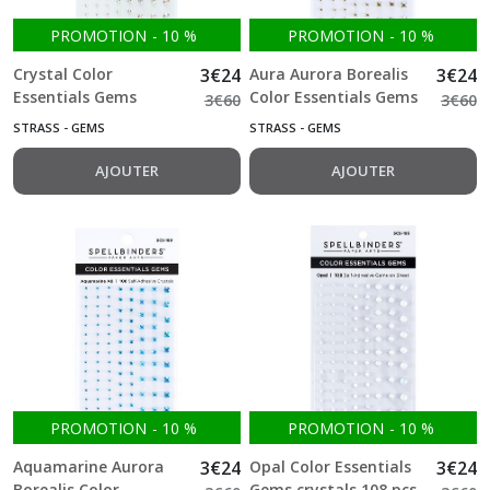
PROMOTION
-
10
%
PROMOTION
-
10
%
Crystal Color
3
€
24
Aura Aurora Borealis
3
€
24
Essentials Gems
Color Essentials Gems
3
€
60
3
€
60
crystals 108 pcs
crystals 108 pcs
STRASS - GEMS
STRASS - GEMS
AJOUTER
AJOUTER
PROMOTION
-
10
%
PROMOTION
-
10
%
Aquamarine Aurora
3
€
24
Opal Color Essentials
3
€
24
Borealis Color
Gems crystals 108 pcs