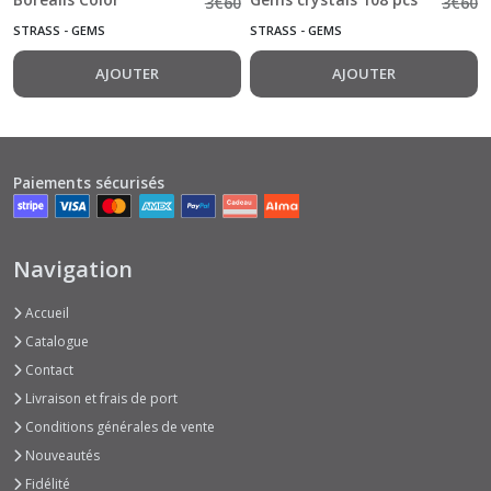
3
€
60
3
€
60
Essentials Gems
STRASS - GEMS
STRASS - GEMS
crystals 108 pcs
AJOUTER
AJOUTER
Paiements sécurisés
Navigation
Accueil
Catalogue
Contact
Livraison et frais de port
Conditions générales de vente
Nouveautés
Fidélité