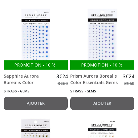
PROMOTION
-
10
%
PROMOTION
-
10
%
Sapphire Aurora
3
€
24
Prism Aurora Borealis
3
€
24
Borealis Color
Color Essentials Gems
3
€
60
3
€
60
Essentials Gems
crystals 108 pcs
STRASS - GEMS
STRASS - GEMS
crystals 108 pcs
AJOUTER
AJOUTER