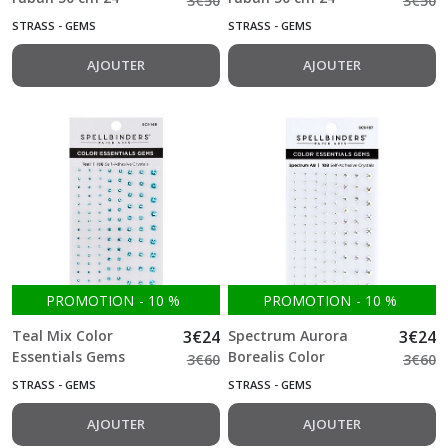
3
€
50
3
€
50
rangées de 4mm
rangées de 4mm
STRASS - GEMS
STRASS - GEMS
AJOUTER
AJOUTER
PROMOTION
-
10
%
PROMOTION
-
10
%
Teal Mix Color
3
€
24
Spectrum Aurora
3
€
24
Essentials Gems
Borealis Color
3
€
60
3
€
60
crystals 108 pcs
Essentials Gems
STRASS - GEMS
STRASS - GEMS
crystals 108 pcs
AJOUTER
AJOUTER