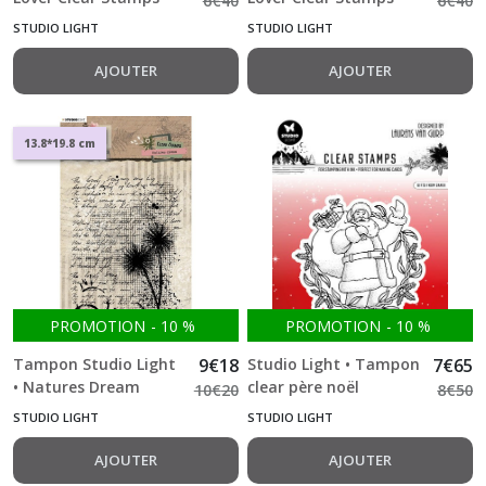
6
€
40
6
€
40
Sentiments & Florals
Background
STUDIO LIGHT
STUDIO LIGHT
AJOUTER
AJOUTER
13.8*19.8 cm
PROMOTION
-
10
%
PROMOTION
-
10
%
Tampon Studio Light
9
€
18
Studio Light • Tampon
7
€
65
• Natures Dream
clear père noël
10
€
20
8
€
50
Clear Stamp
STUDIO LIGHT
STUDIO LIGHT
AJOUTER
AJOUTER