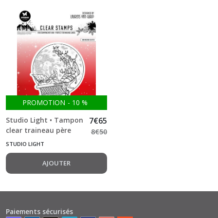
PROMOTION
-
10
%
Studio Light • Tampon
7
€
65
clear traineau père
8
€
50
noël
STUDIO LIGHT
AJOUTER
Paiements sécurisés