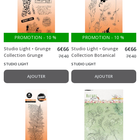
DIY
(1)
La
Petite
PROMOTION
-
10
%
PROMOTION
-
10
%
Française
(3)
Studio Light • Grunge
6
€
66
Studio Light • Grunge
6
€
66
Collection Grunge
Collection Botanical
7
€
40
7
€
40
Elements
Elements
Studio
STUDIO LIGHT
STUDIO LIGHT
Light
(9)
AJOUTER
AJOUTER
Afficher
les
résultats