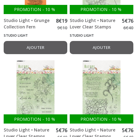
PROMOTION
-
10
%
PROMOTION
-
10
%
Studio Light • Grunge
8
€
19
Studio Light • Nature
5
€
76
Collection Fern
Lover Clear Stamps
9
€
10
6
€
40
Background
Flower Bouquet
STUDIO LIGHT
STUDIO LIGHT
AJOUTER
AJOUTER
PROMOTION
-
10
%
PROMOTION
-
10
%
Studio Light • Nature
5
€
76
Studio Light • Nature
5
€
76
Lover Clear Stamps
Lover Clear Stamps