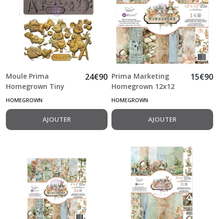
Buttons
&
Keepsakes
(9)
Homegrown
(10)
Moule Prima
24
€
90
Prima Marketing
15
€
90
Homegrown Tiny
Homegrown 12x12
Nature
Gardeners 12.7*20.3
Inch Paper Pad by
HOMEGROWN
HOMEGROWN
Academia
cm
The 3 Girls Tale
(7)
AJOUTER
AJOUTER
The
Home
Baker
(2)
Afficher
les