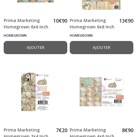
résultats
Prima Marketing
10
€
90
Prima Marketing
13
€
90
Homegrown 6x6 Inch
Homegrown 6x8 Inch
Paper Pad by The 3
Paper Pad by The 3
HOMEGROWN
HOMEGROWN
Girls Tale
Girls Tale
AJOUTER
AJOUTER
Prima Marketing
7
€
20
Prima Marketing
8
€
90
Homegrown 3x4 Inch
Homegrown 4x6 Inch