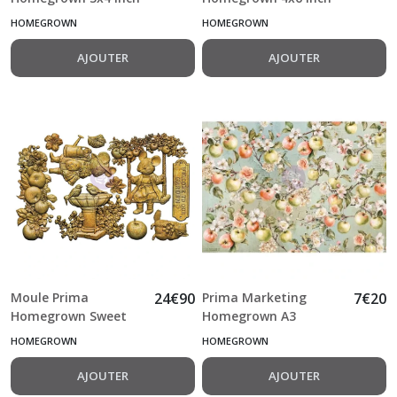
Journaling Cards by
Journaling Cards by
HOMEGROWN
HOMEGROWN
The 3 Girls Tale
The 3 Girls Tale
AJOUTER
AJOUTER
Moule Prima
24
€
90
Prima Marketing
7
€
20
Homegrown Sweet
Homegrown A3
Garden by The 3 Girls
Decoupage by The 3
HOMEGROWN
HOMEGROWN
Tale 12.7*20.3 cm
Girls Tale
AJOUTER
AJOUTER