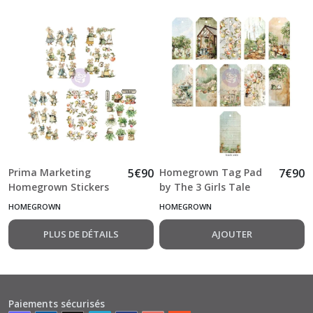
Prima Marketing
5
€
90
Homegrown Tag Pad
7
€
90
Homegrown Stickers
by The 3 Girls Tale
(5pcs) by The 3 Girls
Prima Marketing
HOMEGROWN
HOMEGROWN
Tale
PLUS DE DÉTAILS
AJOUTER
Paiements sécurisés