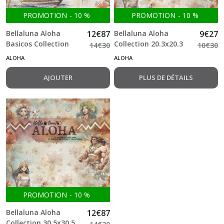
Tales
PROMOTION
-
10
%
PROMOTION
-
10
%
(4)
Bellaluna Aloha
12
€
87
Bellaluna Aloha
9
€
27
Basicos Collection
Collection 20.3x20.3
14
€
30
10
€
30
Hatsune
30.5x30.5 cm Bloc 12
cm Bloc 12 feuilles
(4)
ALOHA
ALOHA
feuilles double Face
double Face
AJOUTER
PLUS DE DÉTAILS
Let
It
Go
(6)
MADNESS
Alice
(8)
Mirror
PROMOTION
-
10
%
(8)
Bellaluna Aloha
12
€
87
Collection 30.5x30.5