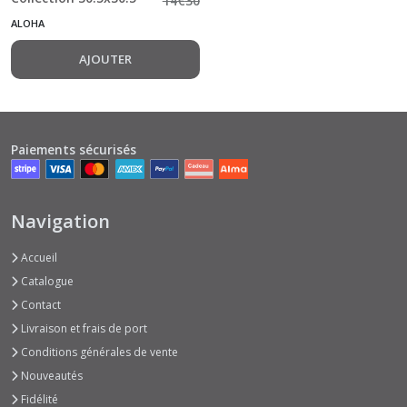
14
€
30
Monster
cm Bloc 12 feuilles
ALOHA
Family
double Face
(8)
AJOUTER
Monster
Love
(6)
Paiements sécurisés
Mother
Of
Navigation
Dragons
(5)
Accueil
Catalogue
MR
&
Contact
MRS
Livraison et frais de port
SMITH
Conditions générales de vente
(8)
Nouveautés
Fidélité