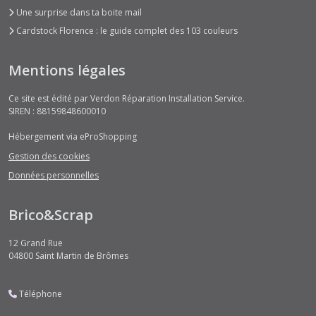
OSIRIS
Une surprise dans ta boite mail
(2)
Cardstock Florence : le guide complet des 103 couleurs
Pinocchio's
Mentions légales
Adventure
(9)
Ce site est édité par Verdon Réparation Installation Service.
SIREN : 88159848600010
REDHOOD
(5)
Hébergement via eProShopping
Gestion des cookies
Données personnelles
SASSENACH
(5)
Brico&Scrap
THREE
12 Grand Rue
WISHES
04800
Saint Martin de Brômes
Aladdin
(9)
Téléphone
Winter