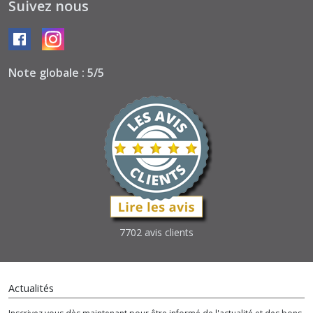
Suivez nous
is
Coming
(5)
Note globale : 5/5
Afficher
les
résultats
7702 avis clients
Actualités