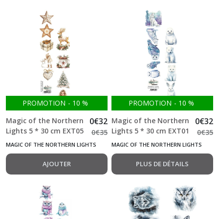
The
Magic
of
December
(12)
The
World
PROMOTION
-
10
%
PROMOTION
-
10
%
of
Fairies
Magic of the Northern
0
€
32
Magic of the Northern
0
€
32
(3)
Lights 5 * 30 cm EXT05
Lights 5 * 30 cm EXT01
0
€
35
0
€
35
1 Feuille double face
1 Feuille double face
MAGIC OF THE NORTHERN LIGHTS
MAGIC OF THE NORTHERN LIGHTS
Trick
Alchemy of Art
Alchemy of Art
or
AJOUTER
PLUS DE DÉTAILS
treat
-
Happy
Halloween
(8)