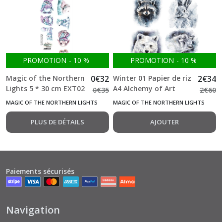
Wild
adventures
(12)
PROMOTION
-
10
%
PROMOTION
-
10
%
Wonderful
Christmas
Magic of the Northern
0
€
32
Winter 01 Papier de riz
2
€
34
Time
(20)
Lights 5 * 30 cm EXT02
A4 Alchemy of Art
0
€
35
2
€
60
1 Feuille double face
MAGIC OF THE NORTHERN LIGHTS
MAGIC OF THE NORTHERN LIGHTS
Alchemy of Art
PLUS DE DÉTAILS
AJOUTER
Afficher
les
résultats
Paiements sécurisés
Navigation