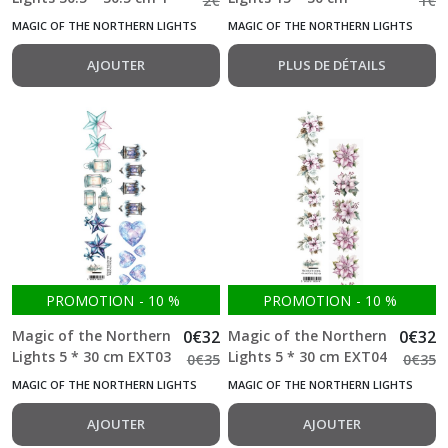
2
€
1
€
Time
Feuille double face
Accessory 1 Feuille
MAGIC OF THE NORTHERN LIGHTS
MAGIC OF THE NORTHERN LIGHTS
(12)
250g Alchemy of Art
double face Alchemy
of Art
AJOUTER
PLUS DE DÉTAILS
Tales
Of
Moss
And
Fern
(3)
The
Baby
(13)
PROMOTION
-
10
%
PROMOTION
-
10
%
Magic of the Northern
0
€
32
Magic of the Northern
0
€
32
The
Lights 5 * 30 cm EXT03
Lights 5 * 30 cm EXT04
Legends
0
€
35
0
€
35
1 Feuille double face
of
1 Feuille double face
MAGIC OF THE NORTHERN LIGHTS
MAGIC OF THE NORTHERN LIGHTS
the
Alchemy of Art
Alchemy of Art
Dragons
AJOUTER
AJOUTER
(22)