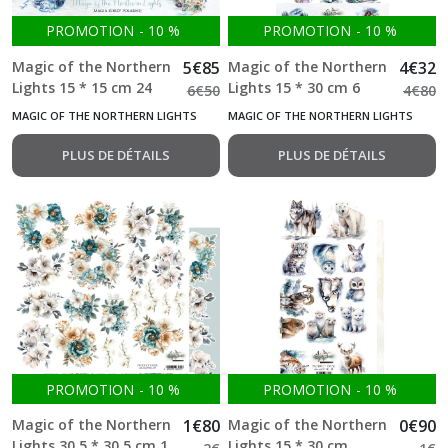
Magic
of
PROMOTION
-
10
%
PROMOTION
-
10
%
the
Northern
Magic of the Northern
5
€
85
Magic of the Northern
4
€
32
Lights
Lights 15 * 15 cm 24
Lights 15 * 30 cm 6
6
€
50
4
€
80
(12)
Feuilles double face
Feuilles double face
MAGIC OF THE NORTHERN LIGHTS
MAGIC OF THE NORTHERN LIGHTS
250g Alchemy of Art
Alchemy of Art
PLUS DE DÉTAILS
PLUS DE DÉTAILS
Lovely
Autumn
(17)
Ocean
blue
(12)
Romantic
Boho
(12)
PROMOTION
-
10
%
PROMOTION
-
10
%
Magic of the Northern
1
€
80
Magic of the Northern
0
€
90
Lights 30.5 * 30.5 cm 1
Lights 15 * 30 cm
Steampunk