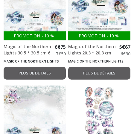
Behind
Closed
Doors
(4)
Friends
PROMOTION
-
10
%
PROMOTION
-
10
%
of
the
Magic of the Northern
6
€
75
Magic of the Northern
5
€
67
Forest
Lights 30.5 * 30.5 cm 6
Lights 20.3 * 20.3 cm
7
€
50
6
€
30
(7)
Feuilles double face
12 Feuilles double face
MAGIC OF THE NORTHERN LIGHTS
MAGIC OF THE NORTHERN LIGHTS
250g Alchemy of Art
190g Alchemy of Art
PLUS DE DÉTAILS
PLUS DE DÉTAILS
In
silence
(8)
In
the
library
(9)