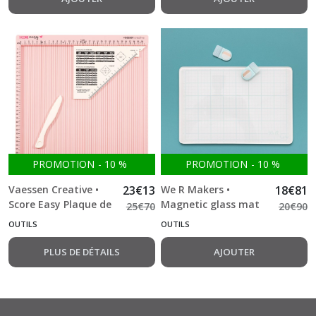
PROMOTION
-
10
%
PROMOTION
-
10
%
Vaessen Creative •
23
€
13
We R Makers •
18
€
81
Score Easy Plaque de
Magnetic glass mat
25
€
70
20
€
90
Rainurage CM Rose
OUTILS
OUTILS
PLUS DE DÉTAILS
AJOUTER