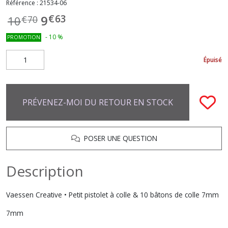
Référence :
21534-06
€
63
9
10
€
70
-
10
%
PROMOTION
Épuisé
PRÉVENEZ-MOI DU RETOUR EN STOCK
POSER UNE QUESTION
Description
Vaessen Creative • Petit pistolet à colle & 10 bâtons de colle 7mm
7mm