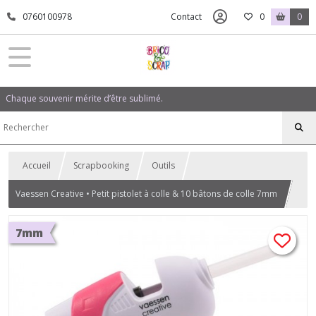
0760100978
Contact
0
0
Chaque souvenir mérite d’être sublimé.
Accueil
Scrapbooking
Outils
Vaessen Creative • Petit pistolet à colle & 10 bâtons de colle 7mm
7mm