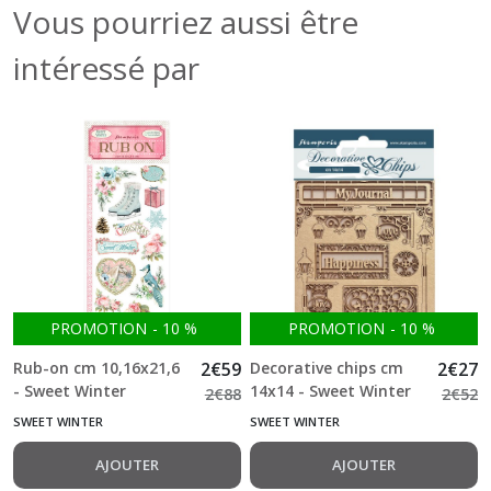
Vous pourriez aussi être
intéressé par
PROMOTION
-
10
%
PROMOTION
-
10
%
Rub-on cm 10,16x21,6
2
€
59
Decorative chips cm
2
€
27
- Sweet Winter
14x14 - Sweet Winter
2
€
88
2
€
52
Stamperia
My Journal Stamperia
SWEET WINTER
SWEET WINTER
AJOUTER
AJOUTER