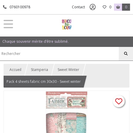
0760100978
Contact
0
0
Chaque souvenir mérite d’être sublimé.
Accueil
Stamperia
Sweet Winter
Pack 4 sheets fabric cm 30x30 - Sweet winter