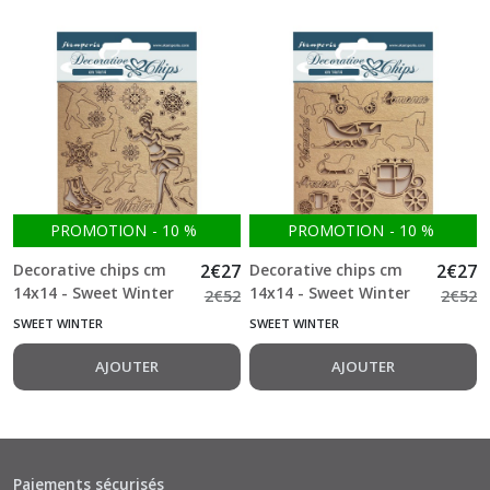
PROMOTION
-
10
%
PROMOTION
-
10
%
Decorative chips cm
2
€
27
Decorative chips cm
2
€
27
14x14 - Sweet Winter
14x14 - Sweet Winter
2
€
52
2
€
52
Ice Skater Stamperia
Coaches Stamperia
SWEET WINTER
SWEET WINTER
AJOUTER
AJOUTER
Paiements sécurisés