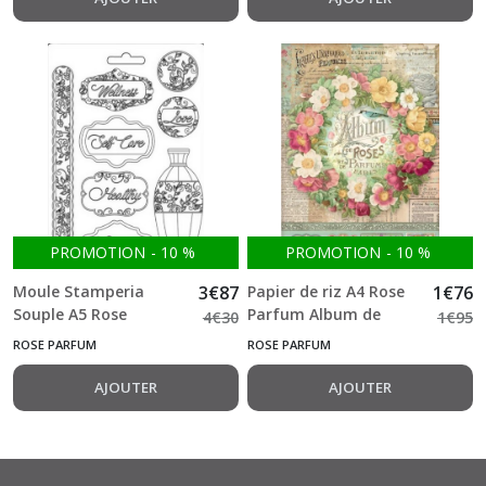
PROMOTION
-
10
%
PROMOTION
-
10
%
Moule Stamperia
3
€
87
Papier de riz A4 Rose
1
€
76
Souple A5 Rose
Parfum Album de
4
€
30
1
€
95
Parfum plates
roses Stamperia
ROSE PARFUM
ROSE PARFUM
AJOUTER
AJOUTER