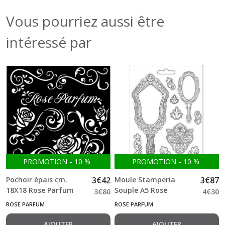
Vous pourriez aussi être
intéressé par
PROMOTION
-
10
%
PROMOTION
-
10
%
Pochoir épais cm.
3
€
42
Moule Stamperia
3
€
87
18X18 Rose Parfum
Souple A5 Rose
3
€
80
4
€
30
borders Stamperia
Parfum mirrors
ROSE PARFUM
ROSE PARFUM
AJOUTER
AJOUTER