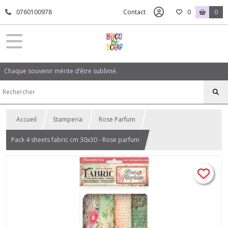
0760100978
Contact
0
0
Chaque souvenir mérite d’être sublimé.
Accueil
Stamperia
Rose Parfum
Pack 4 sheets fabric cm 30x30 - Rose parfum