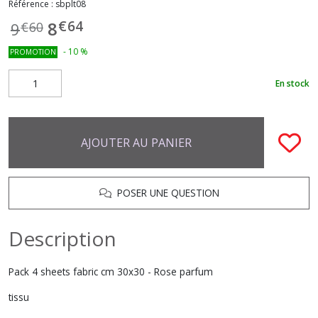
Référence :
sbplt08
€
64
8
9
€
60
-
10
%
PROMOTION
En stock
AJOUTER AU PANIER
POSER UNE QUESTION
Description
Pack 4 sheets fabric cm 30x30 - Rose parfum
tissu