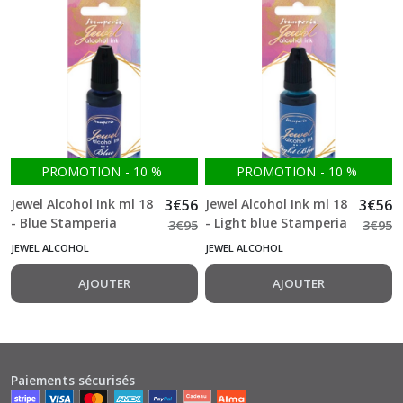
PROMOTION
-
10
%
PROMOTION
-
10
%
Jewel Alcohol Ink ml 18
3
€
56
Jewel Alcohol Ink ml 18
3
€
56
- Blue Stamperia
- Light blue Stamperia
3
€
95
3
€
95
JEWEL ALCOHOL
JEWEL ALCOHOL
AJOUTER
AJOUTER
Paiements sécurisés