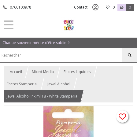
0760100978
Contact
0
0
Chaque souvenir mérite d’être sublimé.
Accueil
Mixed Media
Encres Liquides
Encres Stamperia.
Jewel Alcohol
Jewel Alcohol Ink ml 18 - White Stamperia