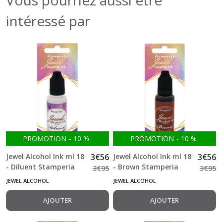
Vous pourriez aussi être
intéressé par
PROMOTION
-
10
%
PROMOTION
-
10
%
Jewel Alcohol Ink ml 18
3
€
56
Jewel Alcohol Ink ml 18
3
€
56
- Diluent Stamperia
- Brown Stamperia
3
€
95
3
€
95
JEWEL ALCOHOL
JEWEL ALCOHOL
AJOUTER
AJOUTER