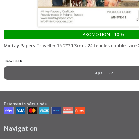
Holly
Jolly
(7)
PROMOTION
-
10
%
Home
Mintay Papers Traveller 15.2*20.3cm - 24 feuilles double face
Sweet
Home
(6)
TRAVELLER
AJOUTER
In
My
Craftroom
(2)
Paiements sécurisés
Lighthouse
(7)
Navigation
Lullaby