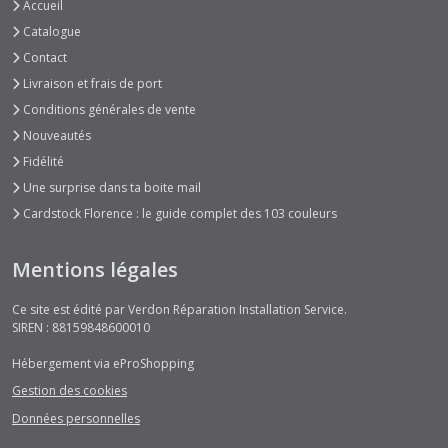
Lane
Accueil
(3)
Catalogue
Contact
Man
Livraison et frais de port
Cave
Conditions générales de vente
(8)
Nouveautés
Fidélité
Riviera
Une surprise dans ta boite mail
Moments
Cardstock Florence : le guide complet des 103 couleurs
(7)
Mentions légales
Rust
&
Ce site est édité par Verdon Réparation Installation Service.
Rose
SIREN : 88159848600010
(6)
Hébergement via eProShopping
School
Gestion des cookies
Days
Données personnelles
(3)