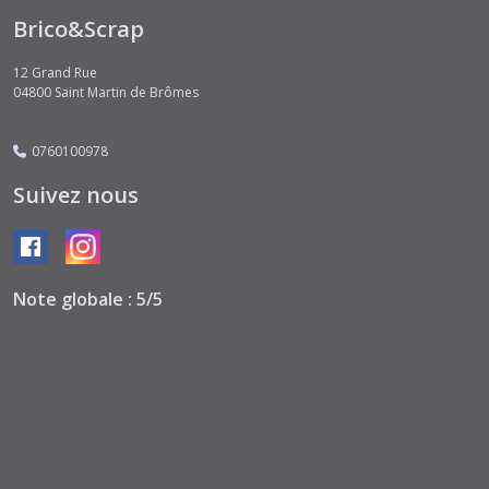
Brico&Scrap
See
you
12 Grand Rue
in
04800
Saint Martin de Brômes
Paris
(2)
0760100978
Summer
Suivez nous
Highlands
(7)
Traveller
Note globale : 5/5
(2)
Winged
Melodies
(7)