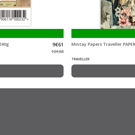
 240g
9
€
61
Mintay Papers Traveller PAPE
10
€
68
TRAVELLER