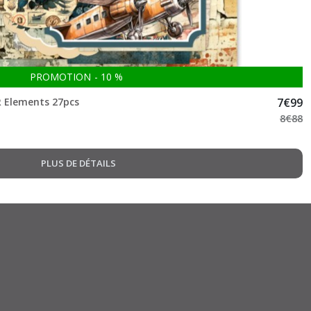
PROMOTION
-
10
%
R Elements 27pcs
7
€
99
8
€
88
PLUS DE DÉTAILS