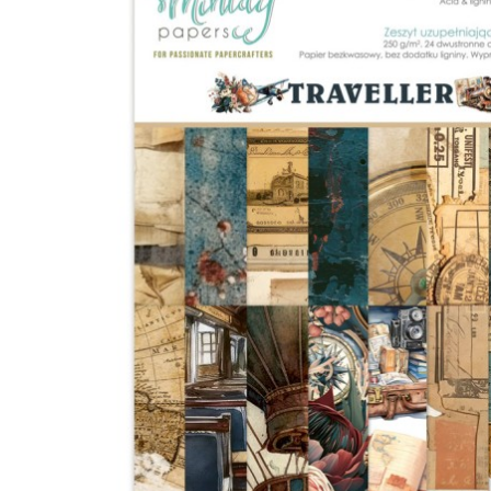
&
Forever
(4)
Bohemian
Wedding
(4)
Bon
Voyage
(8)
Cottage
Heart
(6)
Family
Stories
(6)