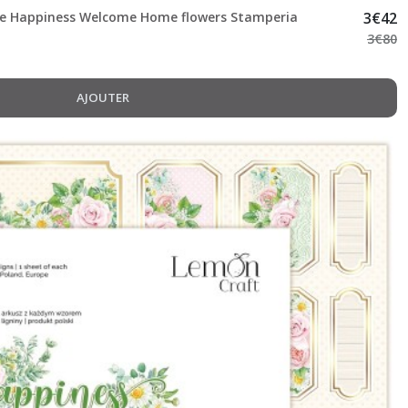
ate Happiness Welcome Home flowers Stamperia
3
€
42
3
€
80
AJOUTER