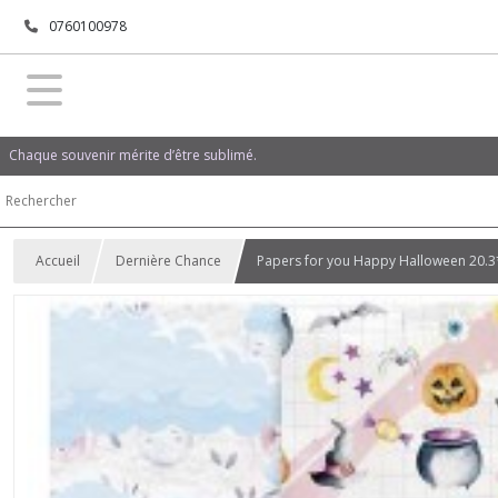
0760100978
Chaque souvenir mérite d’être sublimé.
Accueil
Dernière Chance
Papers for you Happy Halloween 20.3*