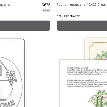
mperia
6
€
26
Pochoir épais cm. 12X25 Cre
6
€
96
DERNIÈRE CHANCE