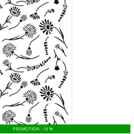
PROMOTION
-
10
%