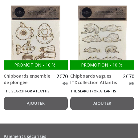
PROMOTION
-
10
%
PROMOTION
-
10
%
Chipboards ensemble
2
€
70
Chipboards vagues
2
€
70
de plongée
ITDcollection Atlantis
3
€
3
€
ITDcollection Atlantis
THE SEARCH FOR ATLANTIS
THE SEARCH FOR ATLANTIS
AJOUTER
AJOUTER
Paiements sécurisés