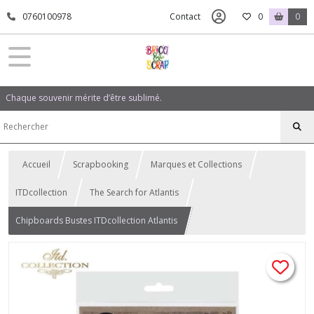
0760100978
Contact
0
0
Chaque souvenir mérite d’être sublimé.
Accueil
Scrapbooking
Marques et Collections
ITDcollection
The Search for Atlantis
Chipboards Bustes ITDcollection Atlantis