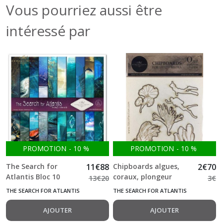
Vous pourriez aussi être
intéressé par
PROMOTION
-
10
%
PROMOTION
-
10
%
The Search for
11
€
88
Chipboards algues,
2
€
70
Atlantis Bloc 10
coraux, plongeur
13
€
20
3
€
feuilles simple face
ITDcollection Atlantis
THE SEARCH FOR ATLANTIS
THE SEARCH FOR ATLANTIS
32*31 cm 200g ITD
AJOUTER
AJOUTER