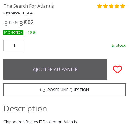
The Search For Atlantis
Référence :
T096A
€
02
3
3
€
36
-
10
%
PROMOTION
En stock
AJOUTER AU PANIER
POSER UNE QUESTION
Description
Chipboards Bustes ITDcollection Atlantis