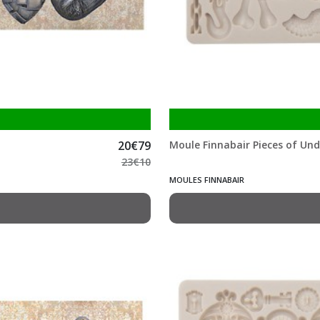
20
€
79
Moule Finnabair Pieces of Un
23
€
10
MOULES FINNABAIR