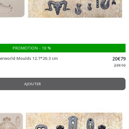
PROMOTION
-
10
%
derworld Moulds 12.7*20.3 cm
20
€
79
23
€
10
AJOUTER