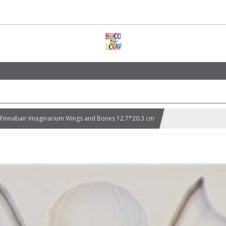
Finnabair Imaginarium Wings and Bones 12.7*20.3 cm