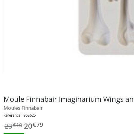
Moule Finnabair Imaginarium Wings a
Moules Finnabair
Référence :
968625
€
79
20
23
€
10