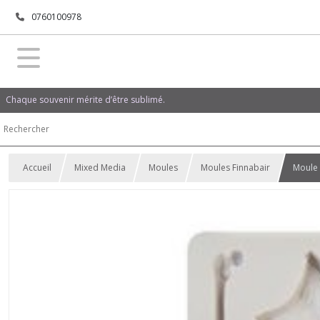
0760100978
Chaque souvenir mérite d’être sublimé.
Accueil
Mixed Media
Moules
Moules Finnabair
Moule 