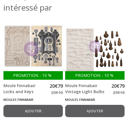
intéressé par
PROMOTION
-
10
%
PROMOTION
-
10
%
Moule Finnabair
20
€
79
Moule Finnabair
20
€
79
Locks and Keys
Vintage Light Bulbs
23
€
10
23
€
10
Moulds 12.7*20.3 cm
Moulds 12.7*20.3 cm
MOULES FINNABAIR
MOULES FINNABAIR
AJOUTER
AJOUTER