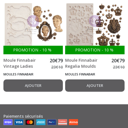
PROMOTION
-
10
%
PROMOTION
-
10
%
Moule Finnabair
20
€
79
Moule Finnabair
20
€
79
Vintage Ladies
Regalia Moulds
23
€
10
23
€
10
Moulds 12.7*20.3 cm
12.7*20.3 cm
MOULES FINNABAIR
MOULES FINNABAIR
AJOUTER
AJOUTER
Paiements sécurisés