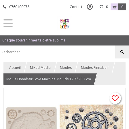
0760100978
Contact
0
0
Chaque souvenir mérite d’être sublimé.
Accueil
Mixed Media
Moules
Moules Finnabair
Moule Finnabair Love Machine Moulds 12.7*20.3 cm