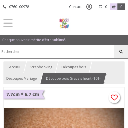
0760100978
Contact
0
0
Chaque souvenir mérite d’être sublimé.
Accueil
Scrapbooking
Découpes bois
Découpes Mariage
Découpe bois Grace's heart -101-
7.7cm * 6.7 cm