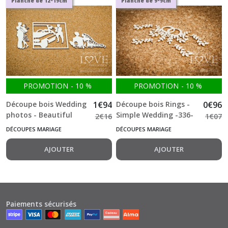
Planche de 12*19cm
Planche de 9*9cm
PROMOTION
-
10
%
PROMOTION
-
10
%
Découpe bois Wedding
1
€
94
Découpe bois Rings -
0
€
96
photos - Beautiful
Simple Wedding -336-
2
€
16
1
€
07
Moments -669-
DÉCOUPES MARIAGE
DÉCOUPES MARIAGE
AJOUTER
AJOUTER
Paiements sécurisés