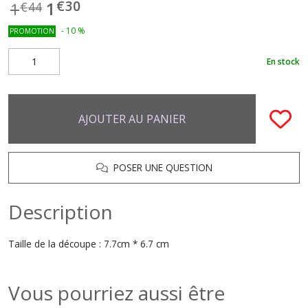
€
30
1
1
€
44
-
10
%
PROMOTION
En stock
AJOUTER AU PANIER
POSER UNE QUESTION
Description
Taille de la découpe : 7.7cm * 6.7 cm
Vous pourriez aussi être