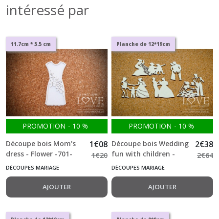
intéressé par
11.7cm * 5.5 cm
Planche de 12*19cm
PROMOTION
-
10
%
PROMOTION
-
10
%
Découpe bois Mom's
1
€
08
Découpe bois Wedding
2
€
38
dress - Flower -701-
fun with children -
1
€
20
2
€
64
Beautiful Moments
DÉCOUPES MARIAGE
DÉCOUPES MARIAGE
-666-
AJOUTER
AJOUTER