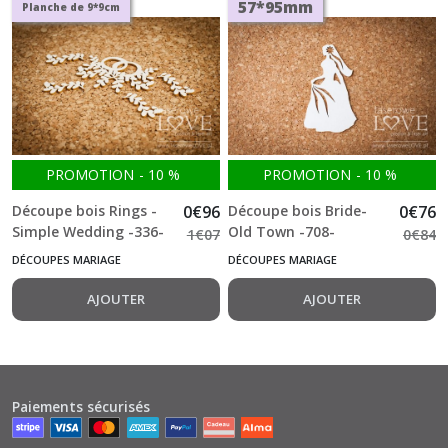
57*95mm
Planche de 9*9cm
PROMOTION
-
10
%
PROMOTION
-
10
%
Découpe bois Rings -
0
€
96
Découpe bois Bride-
0
€
76
Simple Wedding -336-
Old Town -708-
1
€
07
0
€
84
DÉCOUPES MARIAGE
DÉCOUPES MARIAGE
AJOUTER
AJOUTER
Paiements sécurisés