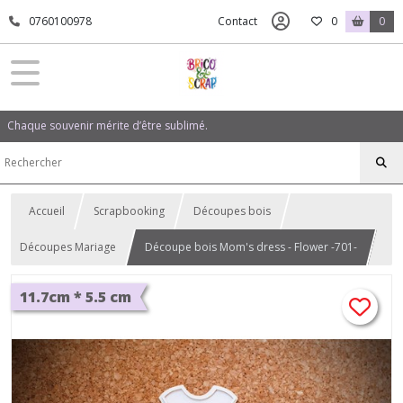
0760100978
Contact
0
0
Chaque souvenir mérite d’être sublimé.
Accueil
Scrapbooking
Découpes bois
Découpes Mariage
Découpe bois Mom's dress - Flower -701-
11.7cm * 5.5 cm