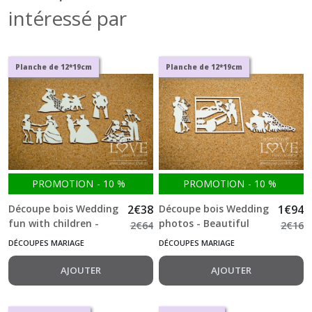
intéressé par
Planche de 12*19cm
Planche de 12*19cm
PROMOTION
-
10
%
PROMOTION
-
10
%
Découpe bois Wedding
2
€
38
Découpe bois Wedding
1
€
94
fun with children -
photos - Beautiful
2
€
64
2
€
16
Beautiful Moments
Moments -669-
DÉCOUPES MARIAGE
DÉCOUPES MARIAGE
-666-
AJOUTER
AJOUTER