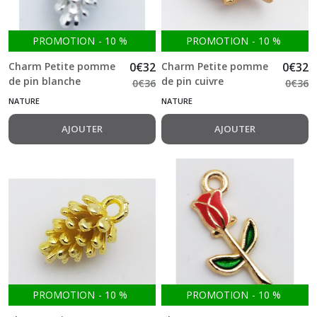
PROMOTION
-
10
%
PROMOTION
-
10
%
Charm Petite pomme
0
€
32
Charm Petite pomme
0
€
32
de pin blanche
de pin cuivre
0
€
36
0
€
36
NATURE
NATURE
AJOUTER
AJOUTER
PROMOTION
-
10
%
PROMOTION
-
10
%