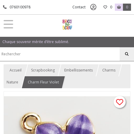
0760100978
Contact
0
0
Chaque souvenir mérite d’être sublimé.
Accueil
Scrapbooking
Embellissements
Charms
Nature
Charm Fleur Violet