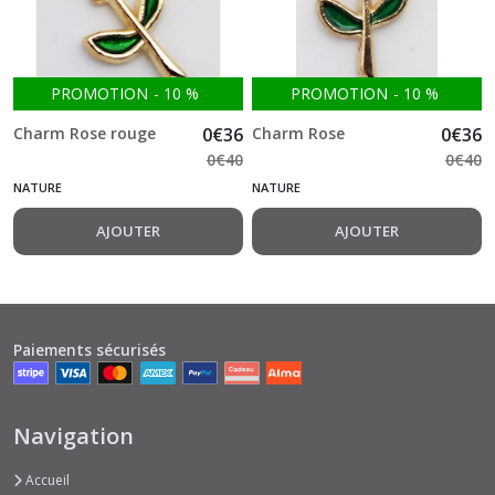
PROMOTION
-
10
%
PROMOTION
-
10
%
Charm Rose rouge
0
€
36
Charm Rose
0
€
36
0
€
40
0
€
40
NATURE
NATURE
AJOUTER
AJOUTER
Paiements sécurisés
Navigation
Accueil