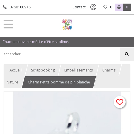
0760100978
Contact
0
0
Chaque souvenir mérite d’être sublimé.
Accueil
Scrapbooking
Embellissements
Charms
Nature
Charm Petite pomme de pin blanche