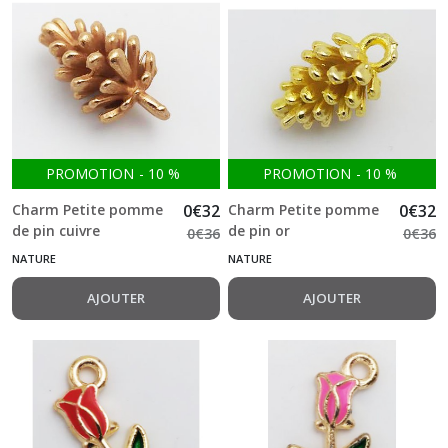
PROMOTION
-
10
%
PROMOTION
-
10
%
Charm Petite pomme
0
€
32
Charm Petite pomme
0
€
32
de pin cuivre
de pin or
0
€
36
0
€
36
NATURE
NATURE
AJOUTER
AJOUTER