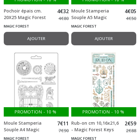
Pochoir épais cm.
4
€
32
Moule Stamperia
4
€
05
20X25 Magic Forest
Souple A5 Magic
4
€
80
4
€
50
Door Ornaments
Forest Amazon
MAGIC FOREST
MAGIC FOREST
Stamperia
AJOUTER
AJOUTER
PROMOTION
-
10
%
PROMOTION
-
10
%
Moule Stamperia
7
€
11
Rub-on cm 10,16x21,6
2
€
59
Souple A4 Magic
- Magic Forest Keys
7
€
90
2
€
88
Forest Door And
And Decorations
MAGIC FOREST
MAGIC FOREST