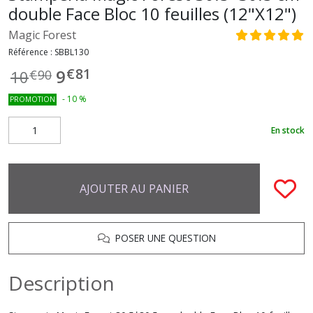
double Face Bloc 10 feuilles (12"X12")
Magic Forest
Référence :
SBBL130
€
81
9
10
€
90
-
10
%
PROMOTION
En stock
AJOUTER AU PANIER
POSER UNE QUESTION
Description