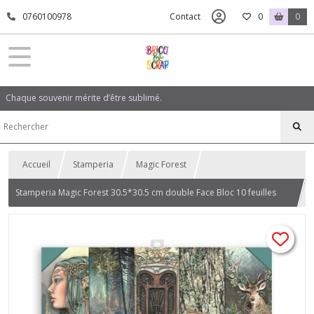
0760100978
Contact
0
0
Chaque souvenir mérite d’être sublimé.
Accueil
Stamperia
Magic Forest
Stamperia Magic Forest 30.5*30.5 cm double Face Bloc 10 feuilles
(12"X12")