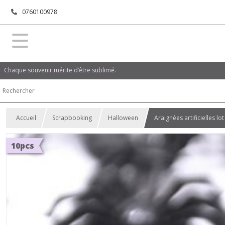
0760100978
Chaque souvenir mérite d’être sublimé.
Accueil
Scrapbooking
Halloween
Araignées artificielles l
10pcs