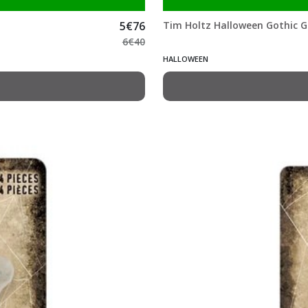
5
€
76
Tim Holtz Halloween Gothic 
6
€
40
HALLOWEEN