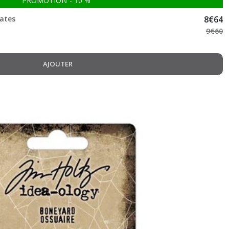
PROMOTION
-
10
%
Gates
8
€
64
9
€
60
AJOUTER