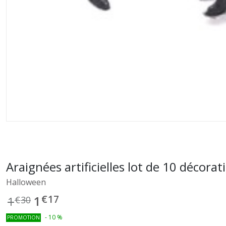
Araignées artificielles lot de 10 décora
Halloween
€
17
1
1
€
30
-
10
%
PROMOTION