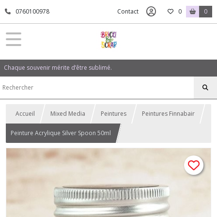
0760100978
Contact
0
0
Chaque souvenir mérite d’être sublimé.
Accueil
Mixed Media
Peintures
Peintures Finnabair
Peinture Acrylique Silver Spoon 50ml