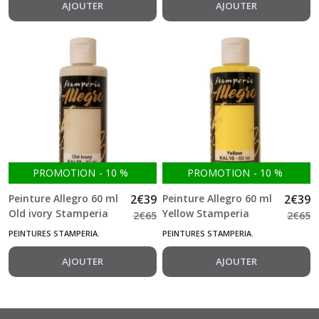
AJOUTER
AJOUTER
PROMOTION
-
10
%
PROMOTION
-
10
%
Peinture Allegro 60 ml
2
€
39
Peinture Allegro 60 ml
2
€
39
Old ivory Stamperia
Yellow Stamperia
2
€
65
2
€
65
PEINTURES STAMPERIA.
PEINTURES STAMPERIA.
AJOUTER
AJOUTER