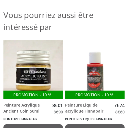
Vous pourriez aussi être
intéressé par
PROMOTION
-
10
%
PROMOTION
-
10
%
Peinture Acrylique
8
€
01
Peinture Liquide
7
€
74
Ancient Coin 50ml
acrylique Finnabair
8
€
90
8
€
60
Finnabair
Coral 30ml
PEINTURES FINNABAIR
PEINTURES LIQUIDE FINNABAIR