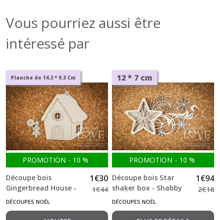
Vous pourriez aussi être
intéressé par
12 * 7 cm
Planche de 14.3 * 9.3 Cm
PROMOTION
-
10
%
PROMOTION
-
10
%
Découpe bois
1
€
30
Découpe bois Star
1
€
94
Gingerbread House -
shaker box - Shabby
1
€
44
2
€
16
Christmas with elves
Winter -658-
DÉCOUPES NOËL
DÉCOUPES NOËL
-785-