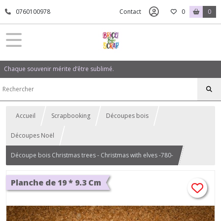
0760100978
Contact
0
0
Chaque souvenir mérite d’être sublimé.
Accueil
Scrapbooking
Découpes bois
Découpes Noël
Découpe bois Christmas trees - Christmas with elves -780-
Planche de 19 * 9.3 Cm