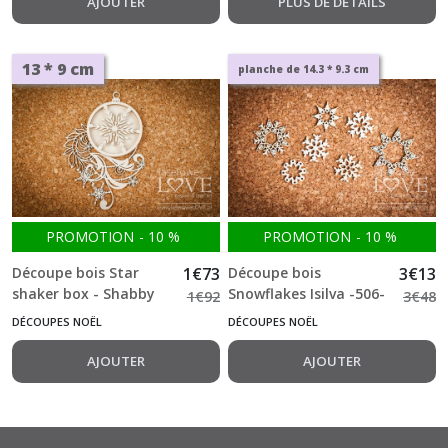
AJOUTER
PLUS DE DÉTAILS
13 * 9 cm
planche de 14.3 * 9.3 cm
PROMOTION
-
10
%
PROMOTION
-
10
%
Découpe bois Star
1
€
73
Découpe bois
3
€
13
shaker box - Shabby
Snowflakes Isilva -506-
1
€
92
3
€
48
Winter -656-
DÉCOUPES NOËL
DÉCOUPES NOËL
AJOUTER
AJOUTER