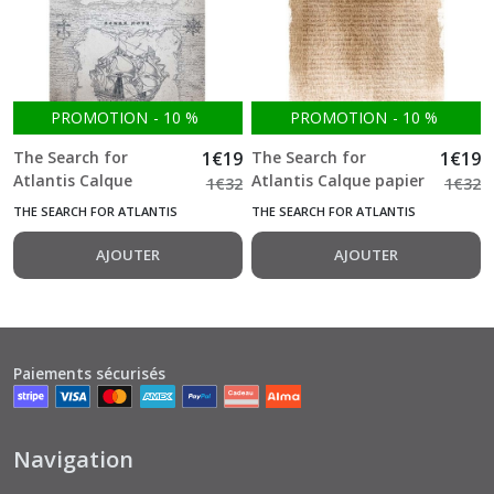
PROMOTION
-
10
%
PROMOTION
-
10
%
The Search for
1
€
19
The Search for
1
€
19
Atlantis Calque
Atlantis Calque papier
1
€
32
1
€
32
navires, oeuvre, feuille
à lettre feuille A4 ITD -
THE SEARCH FOR ATLANTIS
THE SEARCH FOR ATLANTIS
A4 ITD -p0139
p0153
AJOUTER
AJOUTER
Paiements sécurisés
Navigation