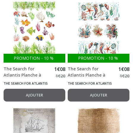
PROMOTION
-
10
%
PROMOTION
-
10
%
The Search for
1
€
08
The Search for
1
€
08
Atlantis Planche à
Atlantis Planche à
1
€
20
1
€
20
détourer algues,
détourer hippocampe,
THE SEARCH FOR ATLANTIS
THE SEARCH FOR ATLANTIS
poissons, coraux A4
coquillages, récifs
250g ITD
coralliens A4 250g ITD
AJOUTER
AJOUTER