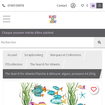
0760100978
Contact
0
0
Chaque souvenir mérite d’être sublimé.
Accueil
Scrapbooking
Marques et Collections
ITDcollection
The Search for Atlantis
The Search for Atlantis Planche à détourer algues, poissons A4 250g
ITD