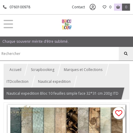
0760100978
Contact
0
0
Chaque souvenir mérite d’être sublimé.
Accueil
Scrapbooking
Marques et Collections
ITDcollection
Nautical expedition
Nautical expedition Bloc 10 feuilles simple face 32*31 cm 200g ITD