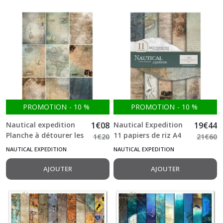
PROMOTION
-
10
%
PROMOTION
-
10
%
Nautical expedition
1
€
08
Nautical Expedition
19
€
44
Planche à détourer les
11 papiers de riz A4
1
€
20
21
€
60
cartes A4 250g ITD
ITD
NAUTICAL EXPEDITION
NAUTICAL EXPEDITION
AJOUTER
AJOUTER