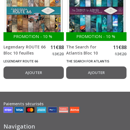
PROMOTION
-
10
%
PROMOTION
-
10
%
Legendary ROUTE 66
11
€
88
The Search for
11
€
88
Bloc 10 feuilles
Atlantis Bloc 10
13
€
20
13
€
20
simple face 32*31 cm
feuilles simple face
LEGENDARY ROUTE 66
THE SEARCH FOR ATLANTIS
200g ITD
32*31 cm 200g ITD
AJOUTER
AJOUTER
Paiements sécurisés
Navigation