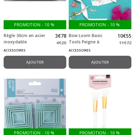
PROMOTION
-
10
%
PROMOTION
-
10
%
Règle 30cm en acier
3
€
78
Bow Loom Basic
10
€
55
inoxydable
Tools Peigne à
4
€
20
11
€
72
antidérapante
Noeuds
ACCESSOIRES
ACCESSOIRES
AJOUTER
AJOUTER
PROMOTION
-
10
%
PROMOTION
-
10
%