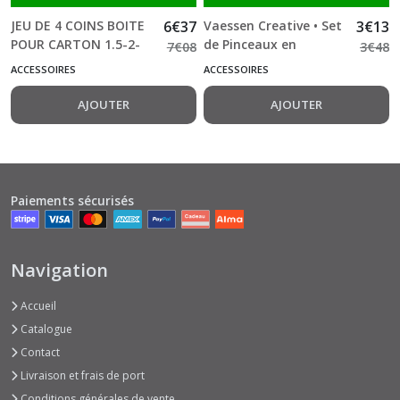
JEU DE 4 COINS BOITE
6
€
37
Vaessen Creative • Set
3
€
13
POUR CARTON 1.5-2-
de Pinceaux en
7
€
08
3
€
48
2.5 ET 3MM. ARTIS
Silicone 2pcs
ACCESSOIRES
ACCESSOIRES
DÉCOR
AJOUTER
AJOUTER
Paiements sécurisés
Navigation
Accueil
Catalogue
Contact
Livraison et frais de port
Conditions générales de vente