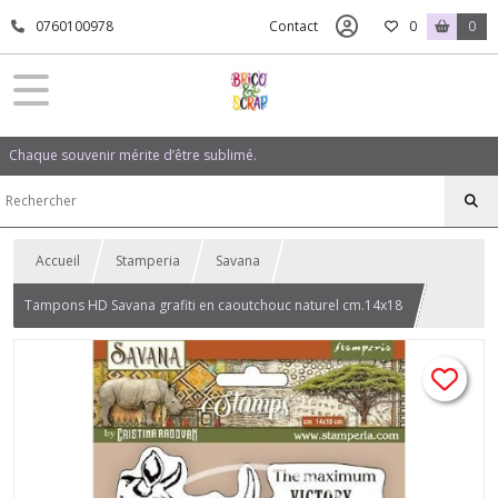
0760100978
Contact
0
0
Chaque souvenir mérite d’être sublimé.
Accueil
Stamperia
Savana
Tampons HD Savana grafiti en caoutchouc naturel cm.14x18