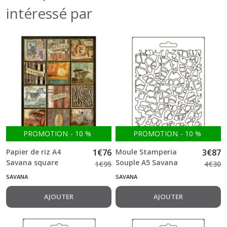
intéressé par
PROMOTION
-
10
%
PROMOTION
-
10
%
Papier de riz A4
1
€
76
Moule Stamperia
3
€
87
Savana square
Souple A5 Savana
1
€
95
4
€
30
crackle pattern
SAVANA
SAVANA
AJOUTER
AJOUTER