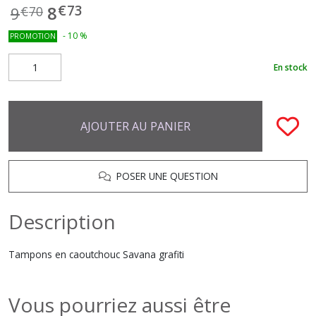
€
73
8
9
€
70
-
10
%
PROMOTION
En stock
AJOUTER AU PANIER
POSER UNE QUESTION
Description
Tampons en caoutchouc Savana grafiti
Vous pourriez aussi être