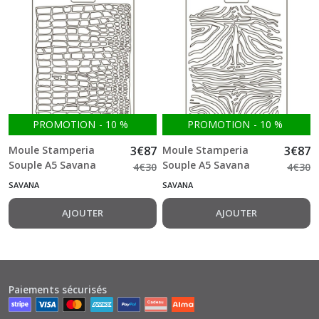
PROMOTION
-
10
%
PROMOTION
-
10
%
Moule Stamperia
3
€
87
Moule Stamperia
3
€
87
Souple A5 Savana
Souple A5 Savana
4
€
30
4
€
30
Crocodile pattern
zebra pattern
SAVANA
SAVANA
AJOUTER
AJOUTER
Paiements sécurisés