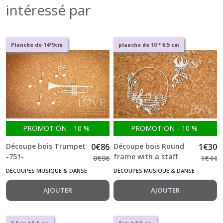
intéressé par
Planche de 14*9cm
planche de 10 * 6.5 cm
PROMOTION
-
10
%
PROMOTION
-
10
%
Découpe bois Trumpet
0
€
86
Découpe bois Round
1
€
30
-751-
frame with a staff
0
€
96
1
€
44
Music is the answer
DÉCOUPES MUSIQUE & DANSE
DÉCOUPES MUSIQUE & DANSE
-675-
AJOUTER
AJOUTER