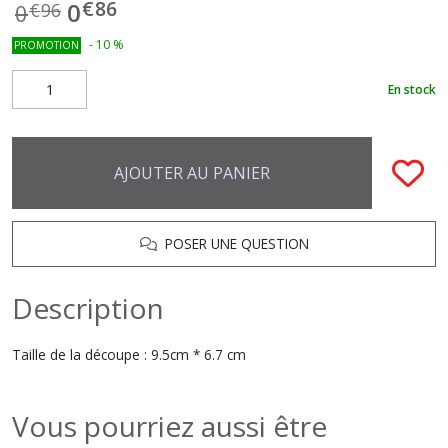
€
86
0
0
€
96
-
10
%
PROMOTION
En stock
AJOUTER AU PANIER
POSER UNE QUESTION
Description
Taille de la découpe : 9.5cm * 6.7 cm
Vous pourriez aussi être