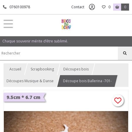
0760100978
Contact
0
0
Chaque souvenir mérite d’être sublimé.
Accueil
Scrapbooking
Découpes bois
Découpes Musique & Danse
Découpe bois Ballerina -701-
9.5cm * 6.7 cm