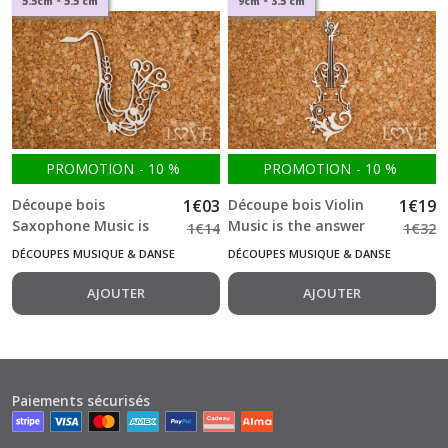
5.5cm * 5.5 cm
9cm * 3.5 cm
PROMOTION
-
10
%
PROMOTION
-
10
%
Découpe bois
1
€
03
Découpe bois Violin
1
€
19
Saxophone Music is
Music is the answer
1
€
14
1
€
32
the answer -684-
-682-
DÉCOUPES MUSIQUE & DANSE
DÉCOUPES MUSIQUE & DANSE
AJOUTER
AJOUTER
Paiements sécurisés