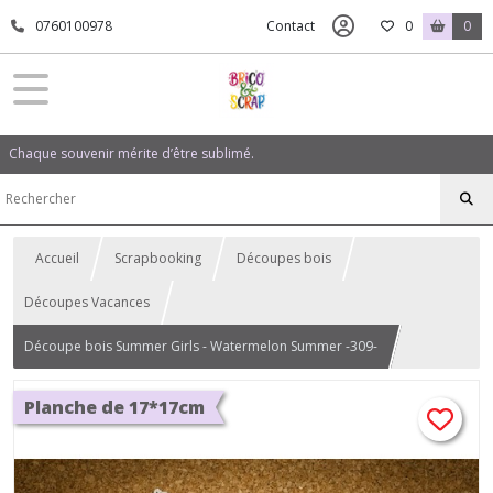
0760100978
Contact
0
0
Chaque souvenir mérite d’être sublimé.
Accueil
Scrapbooking
Découpes bois
Découpes Vacances
Découpe bois Summer Girls - Watermelon Summer -309-
Planche de 17*17cm