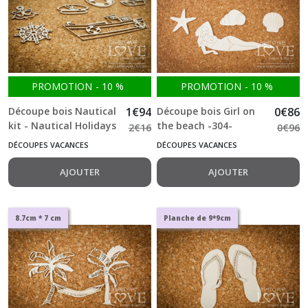
PROMOTION
-
10
%
PROMOTION
-
10
%
Découpe bois Nautical
1
€
94
Découpe bois Girl on
0
€
86
kit - Nautical Holidays
the beach -304-
2
€
16
0
€
96
-404-
DÉCOUPES VACANCES
DÉCOUPES VACANCES
AJOUTER
AJOUTER
8.7cm * 7 cm
Planche de 9*9cm