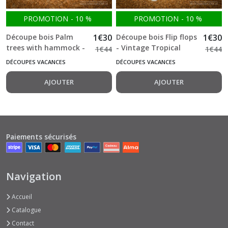
PROMOTION
-
10
%
PROMOTION
-
10
%
Découpe bois Palm
1
€
30
Découpe bois Flip flops
1
€
30
trees with hammock -
- Vintage Tropical
1
€
44
1
€
44
Vintage Tropical
Island -287-
DÉCOUPES VACANCES
DÉCOUPES VACANCES
Island -299-
AJOUTER
AJOUTER
Paiements sécurisés
Navigation
Accueil
Catalogue
Contact