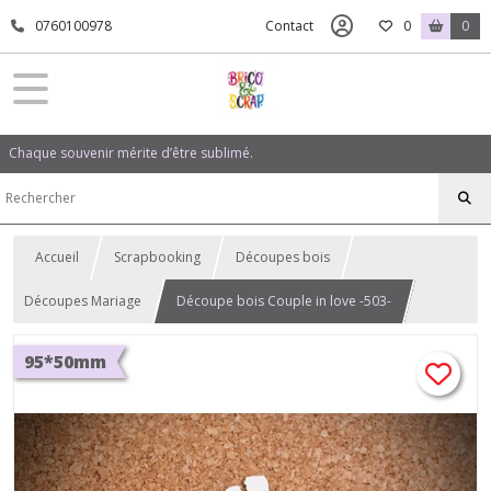
0760100978
Contact
0
0
Chaque souvenir mérite d’être sublimé.
Accueil
Scrapbooking
Découpes bois
Découpes Mariage
Découpe bois Couple in love -503-
95*50mm