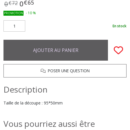
€
65
0
0
€
72
-
10
%
PROMOTION
En stock
AJOUTER AU PANIER
POSER UNE QUESTION
Description
Taille de la découpe : 95*50mm
Vous pourriez aussi être