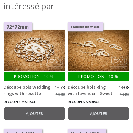
intéressé par
72*72mm
Planche de 9*9cm
PROMOTION
-
10
%
PROMOTION
-
10
%
Découpe bois Wedding
1
€
73
Découpe bois Ring
1
€
08
rings with rosette -
with lavender - Sweet
1
€
92
1
€
20
First Love -969-
Lavender -179-
DÉCOUPES MARIAGE
DÉCOUPES MARIAGE
AJOUTER
AJOUTER