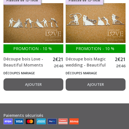
Planche de 12*19cm
Planche de 12*19cm
PROMOTION
-
10
%
PROMOTION
-
10
%
Découpe bois Love -
2
€
21
Découpe bois Magic
2
€
21
Beautiful Moments
wedding - Beautiful
2
€
46
2
€
46
-671-
Moments -657-
DÉCOUPES MARIAGE
DÉCOUPES MARIAGE
AJOUTER
AJOUTER
Paiements sécurisés