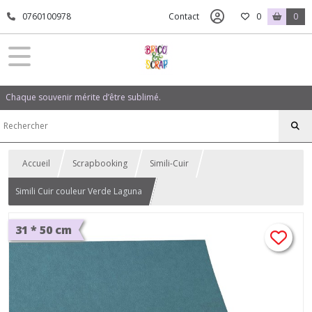
0760100978
Contact
0
0
Chaque souvenir mérite d’être sublimé.
Accueil
Scrapbooking
Simili-Cuir
Simili Cuir couleur Verde Laguna
31 * 50 cm