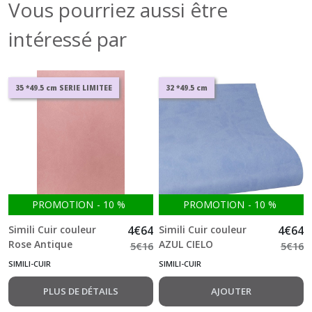
Vous pourriez aussi être
intéressé par
35 *49.5 cm SERIE LIMITEE
32 *49.5 cm
PROMOTION
-
10
%
PROMOTION
-
10
%
Simili Cuir couleur
4
€
64
Simili Cuir couleur
4
€
64
Rose Antique
AZUL CIELO
5
€
16
5
€
16
SIMILI-CUIR
SIMILI-CUIR
PLUS DE DÉTAILS
AJOUTER