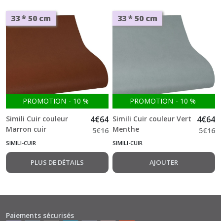
33 * 50 cm
33 * 50 cm
PROMOTION
-
10
%
PROMOTION
-
10
%
Simili Cuir couleur
4
€
64
Simili Cuir couleur Vert
4
€
64
Marron cuir
Menthe
5
€
16
5
€
16
SIMILI-CUIR
SIMILI-CUIR
PLUS DE DÉTAILS
AJOUTER
Paiements sécurisés