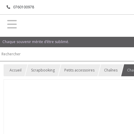
0760100978
Chaque souvenir mérite d’être sublimé.
Accueil
Scrapbooking
Petits accessoires
Chaînes
Cha