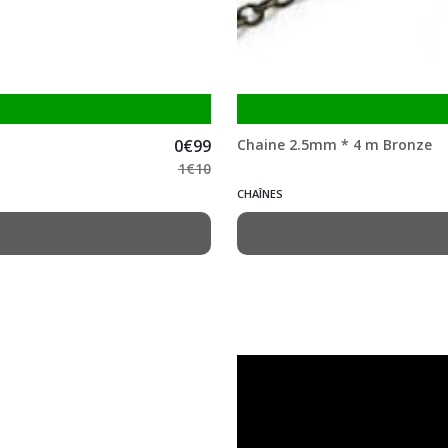
0
€
99
Chaine 2.5mm * 4 m Bronze
1
€
10
CHAÎNES