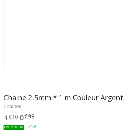
Chaine 2.5mm * 1 m Couleur Argent
Chaînes
€
99
0
1
€
10
-
10
%
PROMOTION