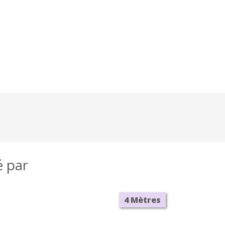
é par
4 Mètres