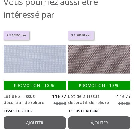
Vous pourriez aussi être
intéressé par
2 * 50*50 cm
2 * 50*50 cm
PROMOTION
-
10
%
PROMOTION
-
10
%
Lot de 2 Tissus
11
€
77
Lot de 2 Tissus
11
€
77
décoratif de reliure
décoratif de reliure
13
€
08
13
€
08
LINO Celeste 50*50
Lino Gris Topo 50*50
TISSUS DE RELIURE
TISSUS DE RELIURE
cm
cm
AJOUTER
AJOUTER