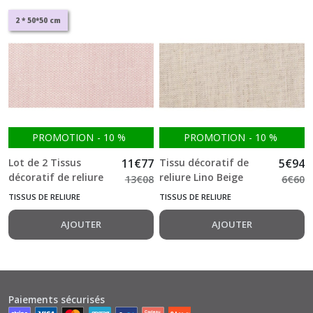
2 * 50*50 cm
PROMOTION
-
10
%
PROMOTION
-
10
%
Lot de 2 Tissus
11
€
77
Tissu décoratif de
5
€
94
décoratif de reliure
reliure Lino Beige
13
€
08
6
€
60
Lino Rosa Rustic
50*50 cm
TISSUS DE RELIURE
TISSUS DE RELIURE
50*50 cm
AJOUTER
AJOUTER
Paiements sécurisés