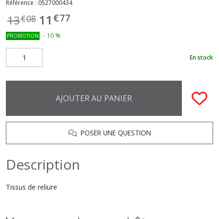
Référence :
0527000434
€
77
11
13
€
08
-
10
%
PROMOTION
En stock
AJOUTER AU PANIER
POSER UNE QUESTION
Description
Tissus de reliure