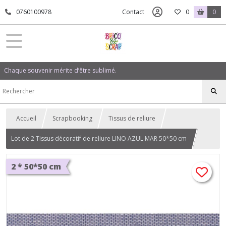
0760100978
Contact
0
0
Chaque souvenir mérite d’être sublimé.
Accueil
Scrapbooking
Tissus de reliure
Lot de 2 Tissus décoratif de reliure LINO AZUL MAR 50*50 cm
2 * 50*50 cm